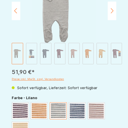
51,90 €*
Preise inkl. MwSt. zzgl. Versandkosten
Sofort verfügbar, Lieferzeit: Sofort verfügbar
auswählen
Farbe - Lilano
beere-natur
curry-natur
hellgrau-natur
marine-natur
mauve-natur