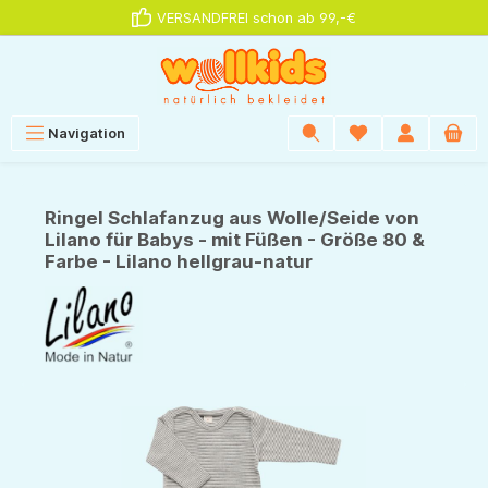
VERSANDFREI schon ab 99,-€
alt springen
Navigation
Ringel Schlafanzug aus Wolle/Seide von
Lilano für Babys - mit Füßen - Größe 80 &
Farbe - Lilano hellgrau-natur
Bildergalerie überspringen