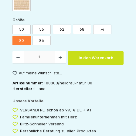
sand-natur
auswählen
Größe
50
56
62
68
74
80
86
Produkt Anzahl: Gib den gewünschten Wert ein oder benutze die Schaltflächen um die 
In den Warenkorb
Auf meine Wunschliste...
Artikelnummer:
100303/hellgrau-natur 80
Hersteller:
Lilano
Unsere Vorteile
VERSANDFREI schon ab 99,-€ DE + AT
Familienunternehmen mit Herz
Blitz-Schneller Versand
Persönliche Beratung zu allen Produkten