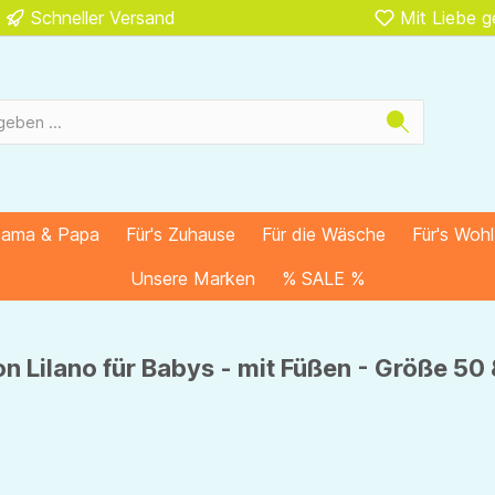
Schneller Versand
Mit Liebe 
Mama & Papa
Für's Zuhause
Für die Wäsche
Für's Woh
Unsere Marken
% SALE %
n Lilano für Babys - mit Füßen - Größe 50 