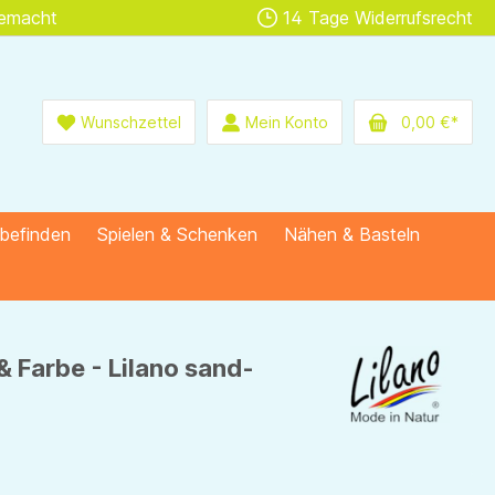
gemacht
14 Tage Widerrufsrecht
Wunschzettel
Mein Konto
0,00 €*
lbefinden
Spielen & Schenken
Nähen & Basteln
& Farbe - Lilano sand-