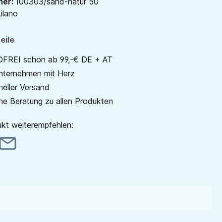
mer:
100303/sand-natur 50
ilano
eile
REI schon ab 99,-€ DE + AT
unternehmen mit Herz
neller Versand
he Beratung zu allen Produkten
kt weiterempfehlen: