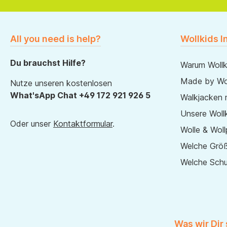
All you need is help?
Wollkids I
Du brauchst Hilfe?
Warum Wollk
Made by Wol
Nutze unseren kostenlosen
What'sApp Chat +49 172 921 926 5
Walkjacken 
Unsere Wollk
Oder unser
Kontaktformular
.
Wolle & Woll
Welche Größ
Welche Sch
Was wir Dir