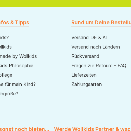
nfos & Tipps
Rund um Deine Bestell
ids?
Versand DE & AT
lkids
Versand nach Ländern
made by Wollkids
Rückversand
ids Philosophie
Fragen zur Retoure - FAQ
pflege
Lieferzeiten
e für mein Kind?
Zahlungsarten
uhgröße?
 sonst noch bieten... - Werde Wollkids Partner & wac