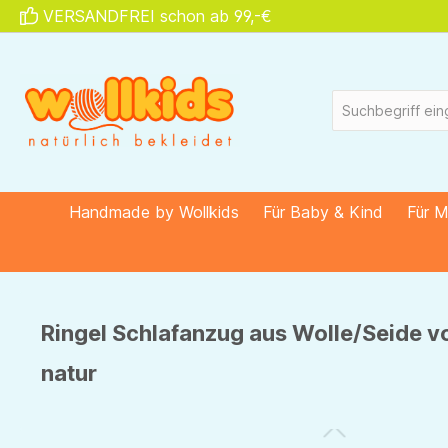
VERSANDFREI schon ab 99,-€
springen
Zur Hauptnavigation springen
Handmade by Wollkids
Für Baby & Kind
Für 
Ringel Schlafanzug aus Wolle/Seide vo
natur