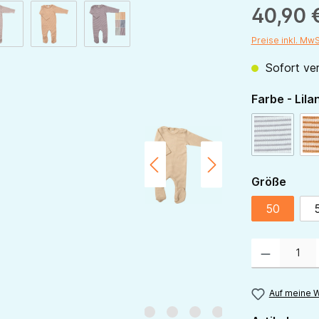
40,90 
Preise inkl. Mw
Sofort ver
Farbe - Lila
beere-na
(Diese Opt
ausw
Größe
50
Produkt Anzahl:
Auf meine W