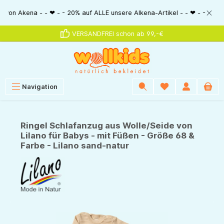
alt springen
ena - - ❤ - - 20% auf ALLE unsere Alkena-Artikel - - ❤ - - 20% NUR MIT 
VERSANDFREI schon ab 99,-€
Navigation
Ringel Schlafanzug aus Wolle/Seide von
Lilano für Babys - mit Füßen - Größe 68 &
Farbe - Lilano sand-natur
Bildergalerie überspringen