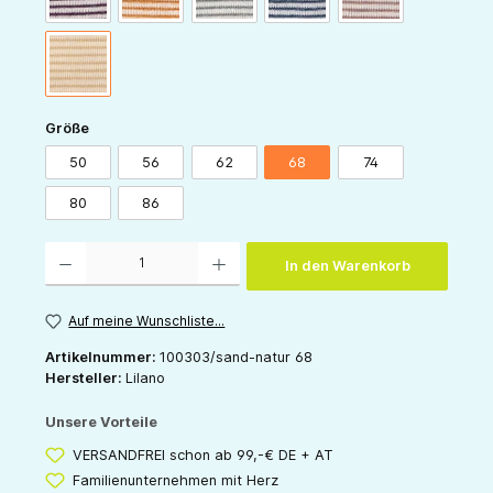
sand-natur
auswählen
Größe
50
56
62
68
74
80
86
Produkt Anzahl: Gib den gewünschten Wert ein oder benutze die Schaltflächen um die 
In den Warenkorb
Auf meine Wunschliste...
Artikelnummer:
100303/sand-natur 68
Hersteller:
Lilano
Unsere Vorteile
VERSANDFREI schon ab 99,-€ DE + AT
Familienunternehmen mit Herz