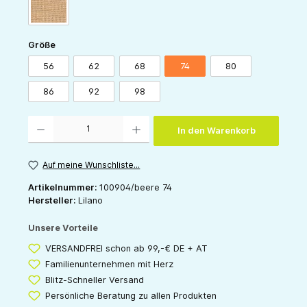
sand
auswählen
Größe
56
62
68
74
80
86
92
98
Produkt Anzahl: Gib den gewünschten Wert ein oder benutze die Schaltflächen um die 
In den Warenkorb
Auf meine Wunschliste...
Artikelnummer:
100904/beere 74
Hersteller:
Lilano
Unsere Vorteile
VERSANDFREI schon ab 99,-€ DE + AT
Familienunternehmen mit Herz
Blitz-Schneller Versand
Persönliche Beratung zu allen Produkten