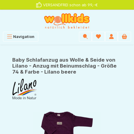
VERSANDFREI schon ab 99,-€
alt springen
Navigation
Baby Schlafanzug aus Wolle & Seide von
Lilano - Anzug mit Beinumschlag - Größe
74 & Farbe - Lilano beere
Bildergalerie überspringen