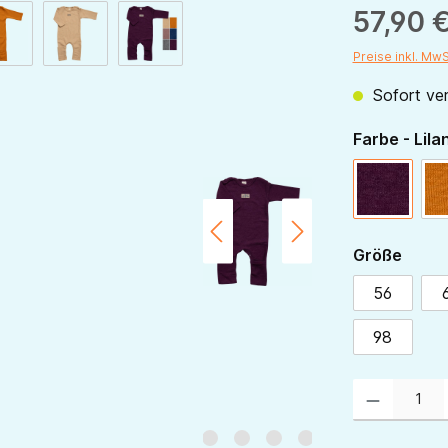
57,90 
Preise inkl. Mw
Sofort ver
Farbe - Lila
beere
ausw
Größe
56
98
Produkt Anzahl: