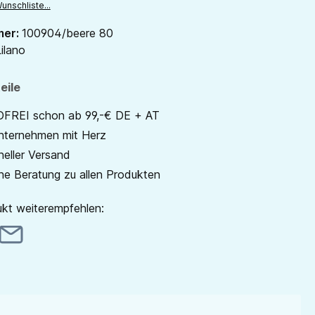
unschliste...
mer:
100904/beere 80
ilano
eile
REI schon ab 99,-€ DE + AT
unternehmen mit Herz
neller Versand
he Beratung zu allen Produkten
kt weiterempfehlen: