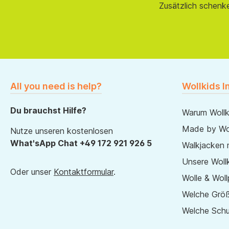
Zusätzlich schenk
All you need is help?
Wollkids I
Du brauchst Hilfe?
Warum Wollk
Made by Wol
Nutze unseren kostenlosen
What'sApp Chat +49 172 921 926 5
Walkjacken 
Unsere Wollk
Oder unser
Kontaktformular
.
Wolle & Woll
Welche Größ
Welche Sch