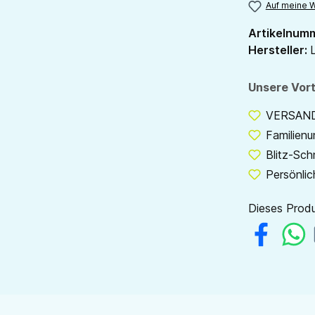
Auf meine W
Artikelnum
Hersteller:
L
Unsere Vort
VERSANDF
Familien
Blitz-Sch
Persönlic
Dieses Produ