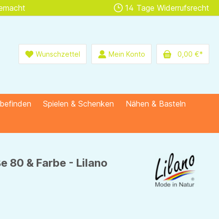
gemacht
14 Tage Widerrufsrecht
Wunschzettel
Mein Konto
0,00 €*
lbefinden
Spielen & Schenken
Nähen & Basteln
e 80 & Farbe - Lilano