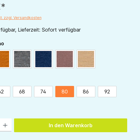
€*
St. zzgl. Versandkosten
fügbar, Lieferzeit: Sofort verfügbar
auswählen
no
curry
hellgrau
marine
mauve
sand
ählen
62
68
74
80
86
92
 Gib den gewünschten Wert ein oder benutze die Schaltflächen um die Anzah
In den Warenkorb