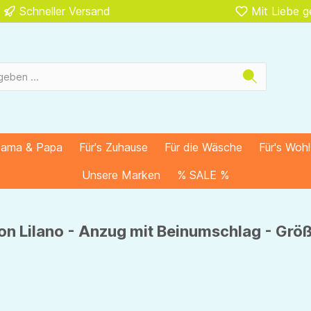
Schneller Versand
Mit Liebe 
Mama & Papa
Für's Zuhause
Für die Wäsche
Für's Woh
Unsere Marken
% SALE %
n Lilano - Anzug mit Beinumschlag - Größ