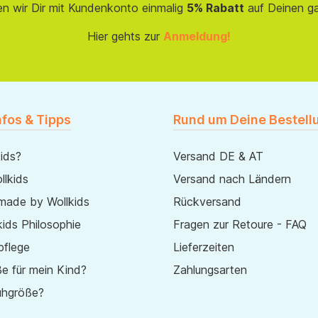
en wir Dir mit Kundenkonto einmalig
5% Rabatt
auf Deinen g
Hier gehts zur
Anmeldung!
nfos & Tipps
Rund um Deine Bestell
ids?
Versand DE & AT
lkids
Versand nach Ländern
made by Wollkids
Rückversand
ids Philosophie
Fragen zur Retoure - FAQ
pflege
Lieferzeiten
e für mein Kind?
Zahlungsarten
uhgröße?