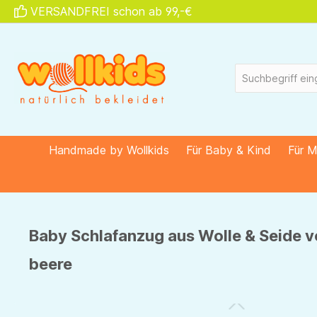
VERSANDFREI schon ab 99,-€
springen
Zur Hauptnavigation springen
Handmade by Wollkids
Für Baby & Kind
Für 
Baby Schlafanzug aus Wolle & Seide vo
beere