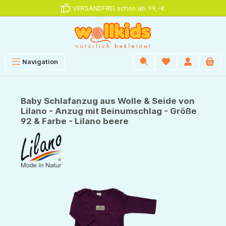
VERSANDFREI schon ab 99,-€
alt springen
Navigation
Baby Schlafanzug aus Wolle & Seide von
Lilano - Anzug mit Beinumschlag - Größe
92 & Farbe - Lilano beere
Bildergalerie überspringen