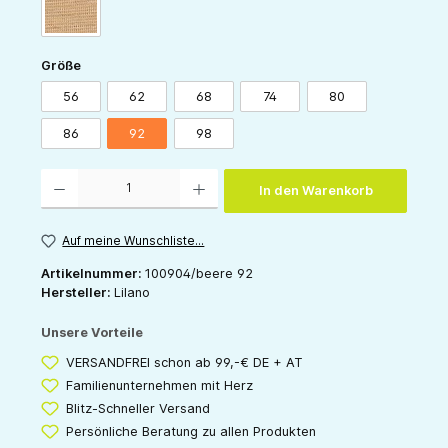
sand
auswählen
Größe
56
62
68
74
80
86
92
98
Produkt Anzahl: Gib den gewünschten Wert ein oder benutze die Schaltflächen um die 
In den Warenkorb
Auf meine Wunschliste...
Artikelnummer:
100904/beere 92
Hersteller:
Lilano
Unsere Vorteile
VERSANDFREI schon ab 99,-€ DE + AT
Familienunternehmen mit Herz
Blitz-Schneller Versand
Persönliche Beratung zu allen Produkten