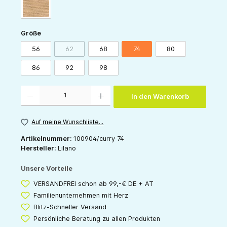
sand
auswählen
Größe
56
62
68
74
80
(Diese Option ist zurzeit nicht verfügbar.)
86
92
98
Produkt Anzahl: Gib den gewünschten Wert ein oder benutze die Schaltflächen um die 
In den Warenkorb
Auf meine Wunschliste...
Artikelnummer:
100904/curry 74
Hersteller:
Lilano
Unsere Vorteile
VERSANDFREI schon ab 99,-€ DE + AT
Familienunternehmen mit Herz
Blitz-Schneller Versand
Persönliche Beratung zu allen Produkten