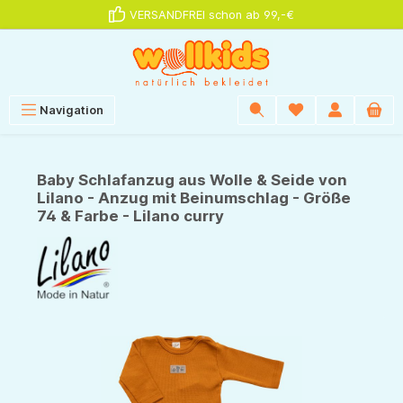
VERSANDFREI schon ab 99,-€
alt springen
Navigation
Baby Schlafanzug aus Wolle & Seide von
Lilano - Anzug mit Beinumschlag - Größe
74 & Farbe - Lilano curry
Bildergalerie überspringen