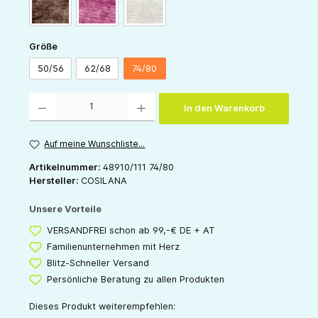
schoko-melange
weinrot-melange
grau-melange
auswählen
Größe
50/56
62/68
74/80
Produkt Anzahl: Gib den gewünschten Wert ein oder benutze die Schaltflächen um die 
In den Warenkorb
Auf meine Wunschliste...
Artikelnummer:
48910/111 74/80
Hersteller:
COSILANA
Unsere Vorteile
VERSANDFREI schon ab 99,-€ DE + AT
Familienunternehmen mit Herz
Blitz-Schneller Versand
Persönliche Beratung zu allen Produkten
Dieses Produkt weiterempfehlen: