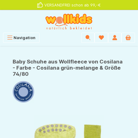
VERSANDFREI schon ab 99,-€
alt springen
Navigation
Baby Schuhe aus Wollfleece von Cosilana
- Farbe - Cosilana grün-melange & Größe
74/80
Bildergalerie überspringen