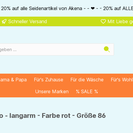
kel von Akena - - ❤ - - 20% auf ALLE unsere Alkena-Artikel -
Schneller Versand
Mit Liebe 
Mama & Papa
Für's Zuhause
Für die Wäsche
Für's Woh
Unsere Marken
% SALE %
o - langarm - Farbe rot - Größe 86