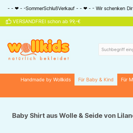
springen
Zur Hauptnavigation springen
ußVerkauf - - ❤ - - Wir schenken Dir 20% auf alle Seidenarti
VERSANDFREI schon ab 99,-€
Handmade by Wollkids
Für Baby & Kind
Für 
Baby Shirt aus Wolle & Seide von Lilan