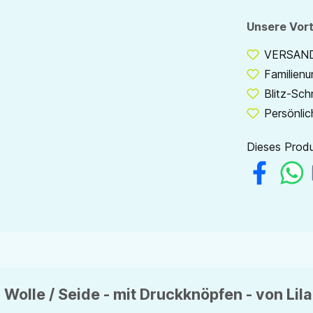
Unsere Vort
VERSANDF
Familien
Blitz-Sch
Persönlic
Dieses Produ
 Wolle / Seide - mit Druckknöpfen - von Lil