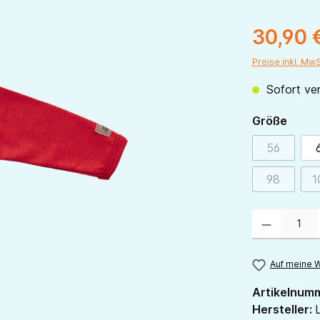
30,90 
Preise inkl. Mw
Sofort ver
ausw
Größe
56
(Diese Opt
98
1
(Diese Opt
Produkt Anzahl:
Auf meine W
Artikelnum
Hersteller:
L