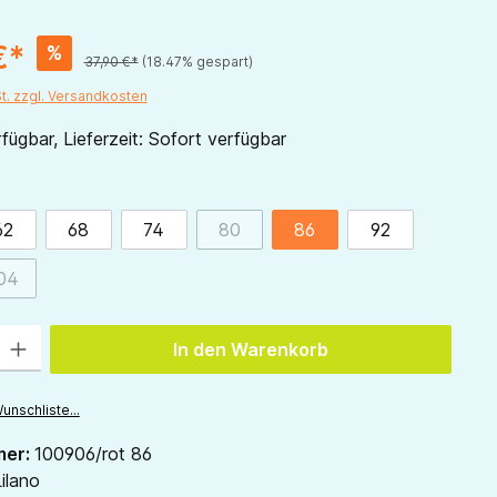
€*
%
37,90 €*
(18.47% gespart)
St. zzgl. Versandkosten
fügbar, Lieferzeit: Sofort verfügbar
ählen
62
68
74
80
86
92
ion ist zurzeit nicht verfügbar.)
(Diese Option ist zurzeit nicht verfü
04
ion ist zurzeit nicht verfügbar.)
(Diese Option ist zurzeit nicht verfügbar.)
 Gib den gewünschten Wert ein oder benutze die Schaltflächen um die Anzah
In den Warenkorb
unschliste...
mer:
100906/rot 86
ilano