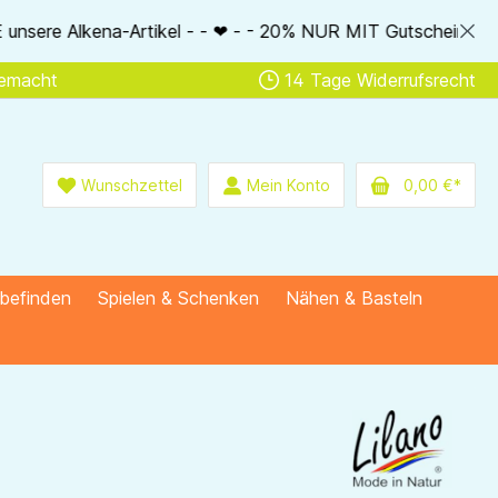
 - ❤ - - 20% NUR MIT Gutscheincode: AlkenaSSV - - ❤ - - Nur 
gemacht
14 Tage Widerrufsrecht
Wunschzettel
Mein Konto
0,00 €*
lbefinden
Spielen & Schenken
Nähen & Basteln