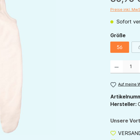
Preise inkl. Mw
Sofort ver
ausw
Größe
56
Produkt Anzahl:
Auf meine W
Artikelnum
Hersteller:
Unsere Vort
VERSANDF