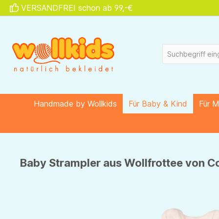
VERSANDFREI schon ab 99,-€
springen
Zur Hauptnavigation springen
Handmade by Wollkids
Für Baby & Kind
Für 
Baby Strampler aus Wollfrottee von Co
Bildergalerie überspringen