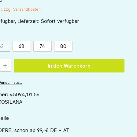
St. zzgl. Versandkosten
fügbar, Lieferzeit: Sofort verfügbar
ählen
62
68
74
80
(Diese Option ist zurzeit nicht verfügbar.)
 Gib den gewünschten Wert ein oder benutze die Schaltflächen um die Anzah
In den Warenkorb
unschliste...
mer:
45094/01 56
COSILANA
eile
REI schon ab 99,-€ DE + AT