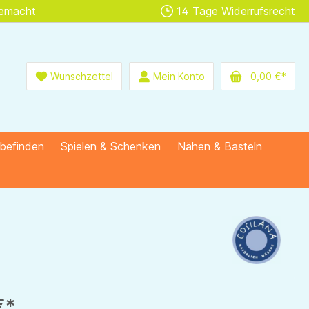
gemacht
14 Tage Widerrufsrecht
Wunschzettel
Mein Konto
0,00 €*
lbefinden
Spielen & Schenken
Nähen & Basteln
€*