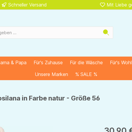
Schneller Versand
Mit Liebe 
Mama & Papa
Für's Zuhause
Für die Wäsche
Für's Woh
Unsere Marken
% SALE %
silana in Farbe natur - Größe 56
30,90 