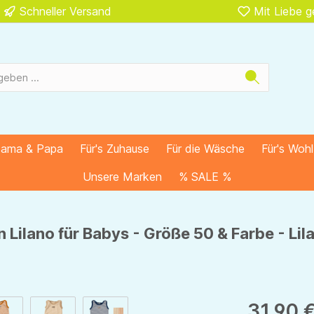
Schneller Versand
Mit Liebe 
Mama & Papa
Für's Zuhause
Für die Wäsche
Für's Woh
Unsere Marken
% SALE %
 Lilano für Babys - Größe 50 & Farbe - Li
31,90 