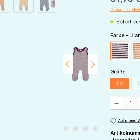
Preise inkl. Mw
Sofort ver
Farbe - Lila
beere-na
ausw
Größe
50
Produkt Anzahl:
Auf meine W
Artikelnum