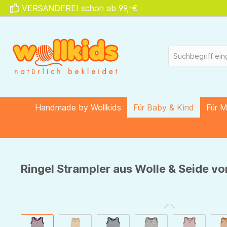
VERSANDFREI schon ab 99,-€
springen
Zur Hauptnavigation springen
Handmade by Wollkids
Für Baby & Kind
Für 
Ringel Strampler aus Wolle & Seide von
Bildergalerie überspringen