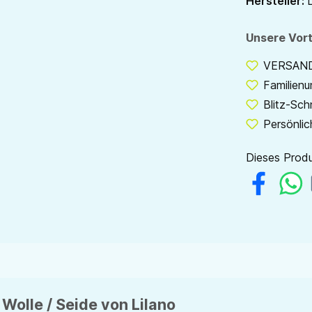
Hersteller:
L
Unsere Vort
VERSANDF
Familien
Blitz-Sch
Persönlic
Dieses Produ
 Wolle / Seide von Lilano