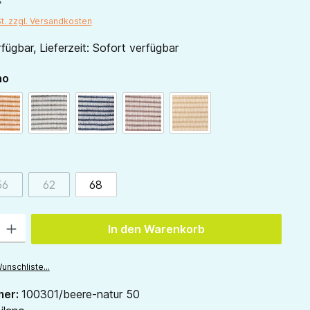
St. zzgl. Versandkosten
fügbar, Lieferzeit: Sofort verfügbar
auswählen
no
tur
curry-natur
hellgrau-natur
marine-natur
mauve-natur
sand-natur
ählen
56
62
68
(Diese Option ist zurzeit nicht verfügbar.)
(Diese Option ist zurzeit nicht verfügbar.)
 Gib den gewünschten Wert ein oder benutze die Schaltflächen um die Anzah
In den Warenkorb
unschliste...
mer:
100301/beere-natur 50