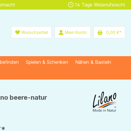
gemacht
14 Tage Widerrufsrecht
Wunschzettel
Mein Konto
0,00 €*
lbefinden
Spielen & Schenken
Nähen & Basteln
lano beere-natur
€*