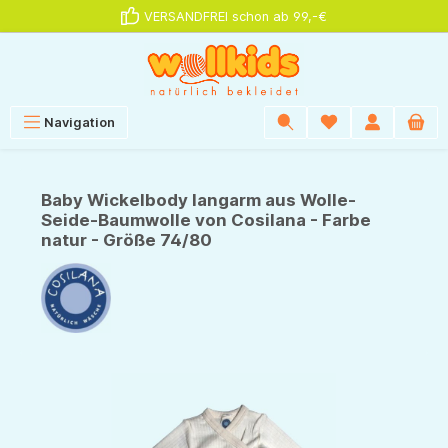
VERSANDFREI schon ab 99,-€
alt springen
Navigation
Baby Wickelbody langarm aus Wolle-
Seide-Baumwolle von Cosilana - Farbe
natur - Größe 74/80
Bildergalerie überspringen