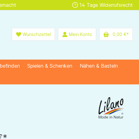
gemacht
14 Tage Widerrufsrecht
Wunschzettel
Mein Konto
0,00 €*
lbefinden
Spielen & Schenken
Nähen & Basteln
€*