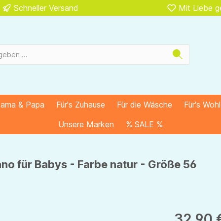
Schneller Versand
Mit Liebe 
Mama & Papa
Für's Zuhause
Für die Wäsche
Für's Woh
Unsere Marken
% SALE %
no für Babys - Farbe natur - Größe 56
32,90 