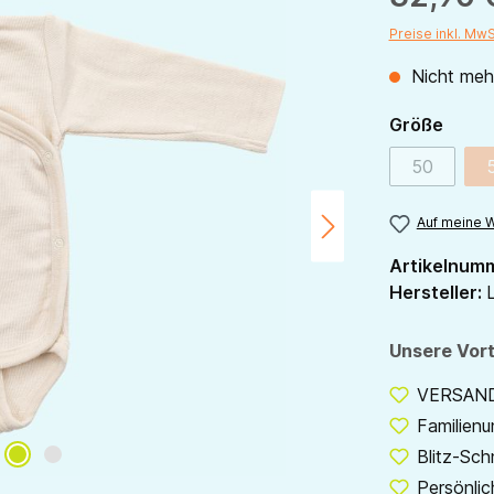
Preise inkl. Mw
Nicht mehr
ausw
Größe
50
(Diese Opt
Auf meine W
Artikelnum
Hersteller:
L
Unsere Vort
VERSANDF
Familien
Blitz-Sch
Persönlic