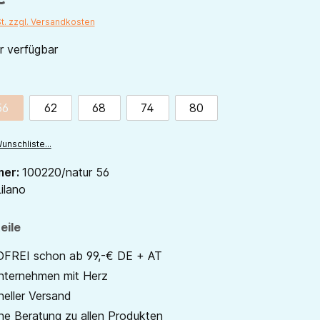
St. zzgl. Versandkosten
 verfügbar
ählen
56
62
68
74
80
ion ist zurzeit nicht verfügbar.)
(Diese Option ist zurzeit nicht verfügbar.)
unschliste...
mer:
100220/natur 56
ilano
eile
REI schon ab 99,-€ DE + AT
unternehmen mit Herz
neller Versand
he Beratung zu allen Produkten