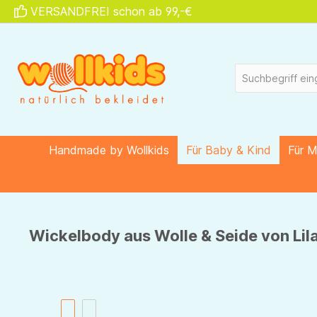
VERSANDFREI schon ab 99,-€
springen
Zur Hauptnavigation springen
Handmade by Wollkids
Für Baby & Kind
Für 
Wickelbody aus Wolle & Seide von Lila
Bildergalerie überspringen