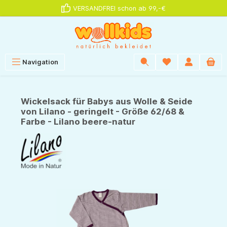
VERSANDFREI schon ab 99,-€
alt springen
Navigation
Wickelsack für Babys aus Wolle & Seide
von Lilano - geringelt - Größe 62/68 &
Farbe - Lilano beere-natur
Bildergalerie überspringen