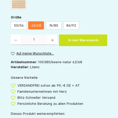
sand-natur
auswählen
Größe
50/56
62/68
74/80
86/92
Produkt Anzahl: Gib den gewünschten Wert ein oder benutze die Schaltflächen um die 
In den Warenkorb
Auf meine Wunschliste...
Artikelnummer:
100380/beere-natur 62/68
Hersteller:
Lilano
Unsere Vorteile
VERSANDFREI schon ab 99,-€ DE + AT
Familienunternehmen mit Herz
Blitz-Schneller Versand
Persönliche Beratung zu allen Produkten
Dieses Produkt weiterempfehlen: