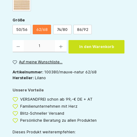
sand-natur
auswählen
Größe
50/56
62/68
74/80
86/92
Produkt Anzahl: Gib den gewünschten Wert ein oder benutze die Schaltflächen um die 
In den Warenkorb
Auf meine Wunschliste...
Artikelnummer:
100380/mauve-natur 62/68
Hersteller:
Lilano
Unsere Vorteile
VERSANDFREI schon ab 99,-€ DE + AT
Familienunternehmen mit Herz
Blitz-Schneller Versand
Persönliche Beratung zu allen Produkten
Dieses Produkt weiterempfehlen: