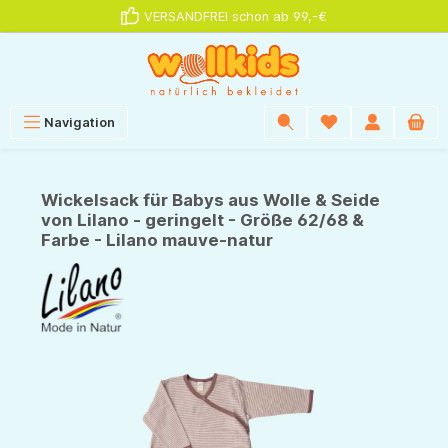
VERSANDFREI schon ab 99,-€
alt springen
Navigation
Wickelsack für Babys aus Wolle & Seide
von Lilano - geringelt - Größe 62/68 &
Farbe - Lilano mauve-natur
Bildergalerie überspringen