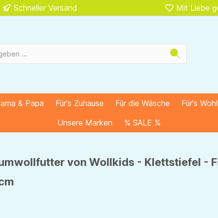
Schneller Versand
Mit Liebe 
Mama & Papa
Für's Zuhause
Für die Wäsche
Für's Woh
Unsere Marken
% SALE %
wollfutter von Wollkids - Klettstiefel - 
5cm