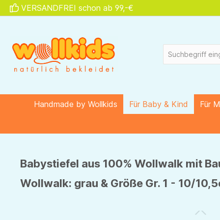
VERSANDFREI schon ab 99,-€
springen
Zur Hauptnavigation springen
Handmade by Wollkids
Für Baby & Kind
Für 
Babystiefel aus 100% Wollwalk mit Baum
Wollwalk: grau & Größe Gr. 1 - 10/10,