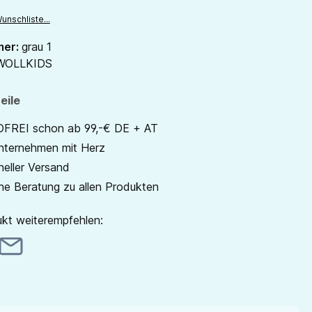
unschliste...
mer:
grau 1
WOLLKIDS
eile
REI schon ab 99,-€ DE + AT
unternehmen mit Herz
neller Versand
he Beratung zu allen Produkten
kt weiterempfehlen: