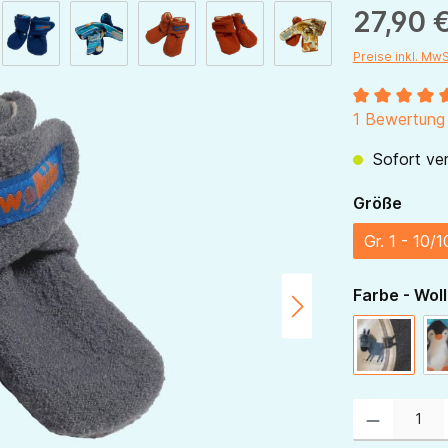
27,90 
Preise inkl. Mw
Durchschnitt
1 Bewertung
Sofort ver
ausw
Größe
Gr. 1 - 10/
Farbe - Woll
Wollwalk
Produkt Anzahl: