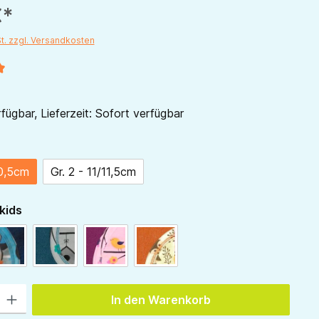
€*
St. zzgl. Versandkosten
liche Bewertung von 5 von 5 Sternen
fügbar, Lieferzeit: Sofort verfügbar
ählen
10,5cm
Gr. 2 - 11/11,5cm
auswählen
kids
: grau
Wollwalk: navy
Wollwalk: dunkelpetrol
Wollwalk: beere
Wollwalk: orange
 Gib den gewünschten Wert ein oder benutze die Schaltflächen um die Anzah
In den Warenkorb