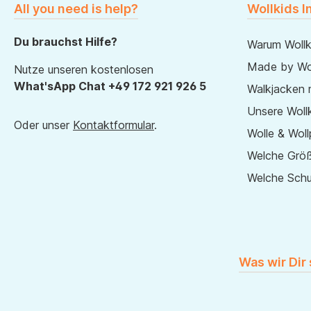
All you need is help?
Wollkids I
Du brauchst Hilfe?
Warum Wollk
Made by Wol
Nutze unseren kostenlosen
What'sApp Chat +49 172 921 926 5
Walkjacken 
Unsere Wollk
Oder unser
Kontaktformular
.
Wolle & Woll
Welche Größ
Welche Sch
Was wir Dir