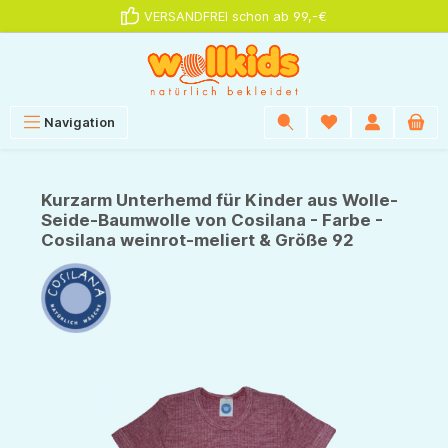
VERSANDFREI schon ab 99,-€
alt springen
Navigation
Kurzarm Unterhemd für Kinder aus Wolle-
Seide-Baumwolle von Cosilana - Farbe -
Cosilana weinrot-meliert & Größe 92
Bildergalerie überspringen