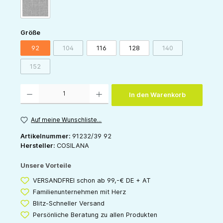
grau-meliert
auswählen
Größe
92
104
116
128
140
(Diese Option ist zurzeit nicht verfügbar.)
(Diese Option ist zur
152
(Diese Option ist zurzeit nicht verfügbar.)
Produkt Anzahl: Gib den gewünschten Wert ein oder benutze die Schaltflächen um die 
In den Warenkorb
Auf meine Wunschliste...
Artikelnummer:
91232/39 92
Hersteller:
COSILANA
Unsere Vorteile
VERSANDFREI schon ab 99,-€ DE + AT
Familienunternehmen mit Herz
Blitz-Schneller Versand
Persönliche Beratung zu allen Produkten