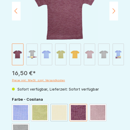
16,50 €*
Preise inkl. MwSt. zzgl. Versandkosten
Sofort verfügbar, Lieferzeit: Sofort verfügbar
auswählen
Farbe - Cosilana
(Diese Option ist zurzeit nicht verfügbar.)
blau-meliert
grün-meliert
gelb-meliert
weinrot-meliert
rosa-meliert