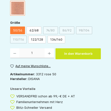
rose
auswählen
Größe
50/56
62/68
74/80
86/92
98/104
(Diese Option ist zurzeit nicht verfügbar.)
(Diese Option ist zurzeit nicht v
(Diese Option ist zu
110/116
122/128
134/140
(Diese Option ist zurzeit nicht verfügbar.)
Produkt Anzahl: Gib den gewünschten Wert ein oder benutze die Schaltflächen um die 
In den Warenkorb
Auf meine Wunschliste...
Artikelnummer:
3312 rose 50
Hersteller:
DISANA
Unsere Vorteile
VERSANDFREI schon ab 99,-€ DE + AT
Familienunternehmen mit Herz
Blitz-Schneller Versand