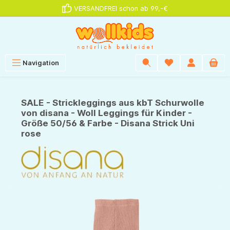
VERSANDFREI schon ab 99,-€
alt springen
Navigation
SALE - Strickleggings aus kbT Schurwolle
von disana - Woll Leggings für Kinder -
Größe 50/56 & Farbe - Disana Strick Uni
rose
Bildergalerie überspringen