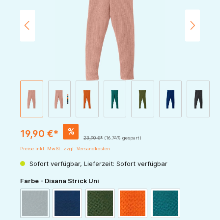
%
19,90 €*
23,90 €*
(16.74% gespart)
Preise inkl. MwSt. zzgl. Versandkosten
Sofort verfügbar, Lieferzeit: Sofort verfügbar
auswählen
Farbe - Disana Strick Uni
(Diese Option ist zurzeit nicht verfügbar.)
anthrazit
marine
oliv
orange
pazifik