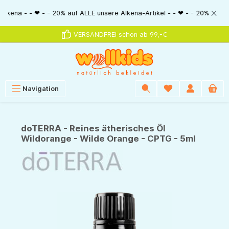
alt springen
- - 20% auf ALLE unsere Alkena-Artikel - - ❤ - - 20% NUR MIT Gutscheinco
VERSANDFREI schon ab 99,-€
Navigation
doTERRA - Reines ätherisches Öl
Wildorange - Wilde Orange - CPTG - 5ml
Bildergalerie überspringen