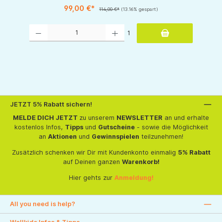
99,00 €*
114,00 €*
(13.16% gespart)
Produkt Anzahl: Gib den gewünschten Wert ein oder benutze die Schaltflächen um d
tflächen um die Anzahl zu erhöhen oder zu reduzieren.
1
JETZT 5% Rabatt sichern!
MELDE DICH JETZT
zu unserem
NEWSLETTER
an und erhalte
kostenlos Infos,
Tipps
und
Gutscheine
- sowie die Möglichkeit
an
Aktionen
und
Gewinnspielen
teilzunehmen!
Zusätzlich schenken wir Dir mit Kundenkonto einmalig
5% Rabatt
auf Deinen ganzen
Warenkorb!
Hier gehts zur
Anmeldung!
All you need is help?