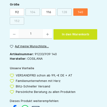
auswählen
Größe
92
104
116
128
140
(Diese Option ist zurzeit nicht verfügbar.)
(Diese Option ist zurzeit nicht v
152
(Diese Option ist zurzeit nicht verfügbar.)
Produkt Anzahl: Gib den gewünschten Wert ein oder benutze die Schaltflächen um die 
In den Warenkorb
Auf meine Wunschliste...
Artikelnummer:
91233/939 140
Hersteller:
COSILANA
Unsere Vorteile
VERSANDFREI schon ab 99,-€ DE + AT
Familienunternehmen mit Herz
Blitz-Schneller Versand
Persönliche Beratung zu allen Produkten
Dieses Produkt weiterempfehlen: