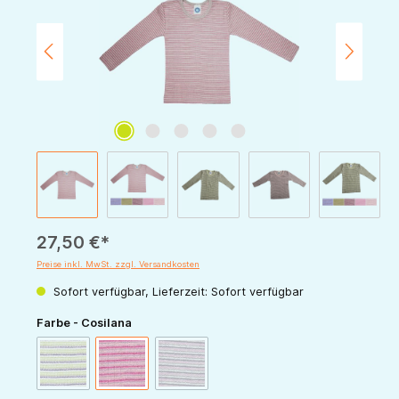
27,50 €*
Preise inkl. MwSt. zzgl. Versandkosten
Sofort verfügbar, Lieferzeit: Sofort verfügbar
auswählen
Farbe - Cosilana
(Diese Option ist zurzeit nicht verfügbar.)
(Diese Option ist zurzeit nicht verfügbar.)
grün-pflaume-natur
pink-grau-natur
rosa-pflaume-natur