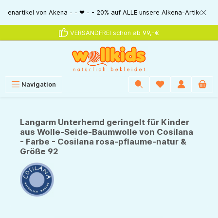
alt springen
ikel von Akena - - ❤ - - 20% auf ALLE unsere Alkena-Artikel - - ❤ - - 20
VERSANDFREI schon ab 99,-€
Navigation
Langarm Unterhemd geringelt für Kinder
aus Wolle-Seide-Baumwolle von Cosilana
- Farbe - Cosilana rosa-pflaume-natur &
Größe 92