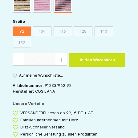
grün-pflaume-natur
pink-grau-natur
rosa-pflaume-natur
auswählen
Größe
92
104
116
128
140
(Diese Option ist zurzeit nicht verfügbar.)
(Diese Option ist zurzeit nicht verfügbar.)
(Diese Option ist zurzeit nicht v
(Diese Option ist zur
152
(Diese Option ist zurzeit nicht verfügbar.)
Produkt Anzahl: Gib den gewünschten Wert ein oder benutze die Schaltflächen um die 
In den Warenkorb
Auf meine Wunschliste...
Artikelnummer:
91233/962 92
Hersteller:
COSILANA
Unsere Vorteile
VERSANDFREI schon ab 99,-€ DE + AT
Familienunternehmen mit Herz
Blitz-Schneller Versand
Persönliche Beratung zu allen Produkten