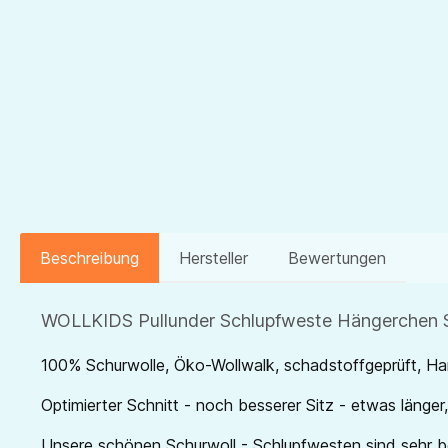
Beschreibung
Hersteller
Bewertungen
WOLLKIDS Pullunder Schlupfweste Hängerchen 
100% Schurwolle, Öko-Wollwalk, schadstoffgeprüft, 
Optimierter Schnitt - noch besserer Sitz - etwas länge
Unsere schönen Schurwoll - Schlupfwesten sind sehr 