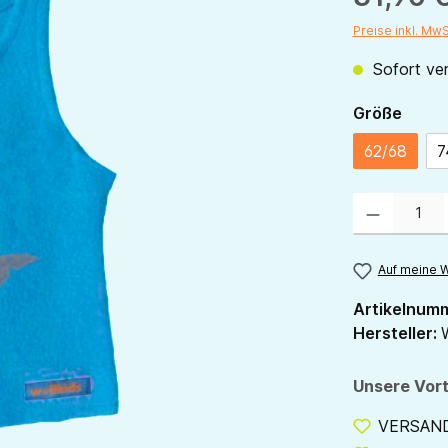
Preise inkl. Mw
Sofort ver
ausw
Größe
62/68
7
Produkt Anzahl:
Auf meine W
Artikelnum
Hersteller:
Unsere Vort
VERSANDF