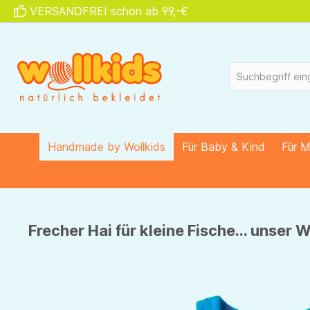
VERSANDFREI schon ab 99,-€
springen
Zur Hauptnavigation springen
Handmade by Wollkids
Für Baby & Kind
Für 
Frecher Hai für kleine Fische... unser W
Bildergalerie überspringen