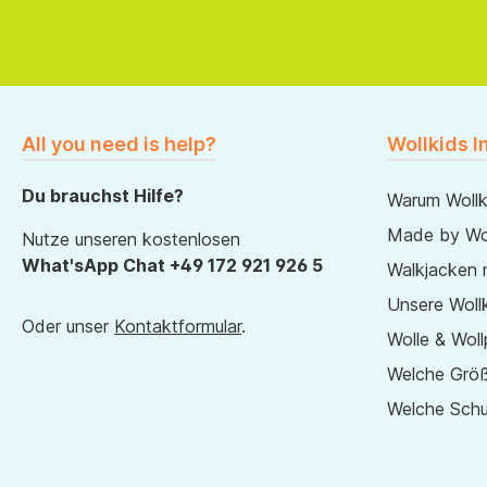
All you need is help?
Wollkids I
Du brauchst Hilfe?
Warum Wollk
Made by Wol
Nutze unseren kostenlosen
What'sApp Chat +49 172 921 926 5
Walkjacken 
Unsere Wollk
Oder unser
Kontaktformular
.
Wolle & Woll
Welche Größ
Welche Sch