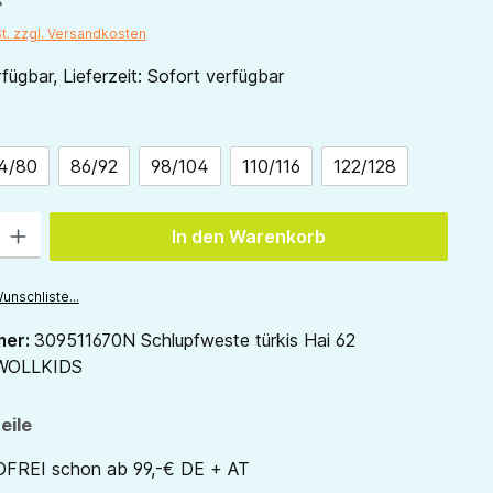
St. zzgl. Versandkosten
fügbar, Lieferzeit: Sofort verfügbar
ählen
4/80
86/92
98/104
110/116
122/128
 Gib den gewünschten Wert ein oder benutze die Schaltflächen um die Anzah
In den Warenkorb
unschliste...
mer:
309511670N Schlupfweste türkis Hai 62
WOLLKIDS
eile
REI schon ab 99,-€ DE + AT