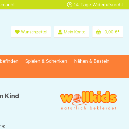
gemacht
14 Tage Widerrufsrecht
Wunschzettel
Mein Konto
0,00 €*
lbefinden
Spielen & Schenken
Nähen & Basteln
in Kind
€*