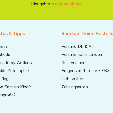
Hier gehts zur
Anmeldung!
nfos & Tipps
Rund um Deine Bestell
ids?
Versand DE & AT
lkids
Versand nach Ländern
made by Wollkids
Rückversand
ids Philosophie
Fragen zur Retoure - FAQ
pflege
Lieferzeiten
e für mein Kind?
Zahlungsarten
uhgröße?