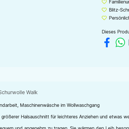
Familien
Blitz-Sch
Persönlic
Dieses Produ
Schurwolle Walk
Handarbeit, Maschinenwäsche im Wollwaschgang
r, größerer Halsauschnitt für leichteres Anziehen und etwas w
bequem und angenehm zu tragen. Sie wärmen den Leib besond