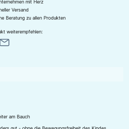
unternehmen mit Herz
neller Versand
he Beratung zu allen Produkten
kt weiterempfehlen:
eiter am Bauch
ers gut - ohne die Bewegungsfreiheit des Kindes