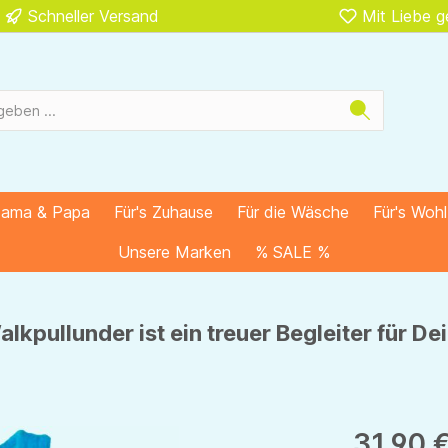
Schneller Versand
Mit Liebe 
Mama & Papa
Für's Zuhause
Für die Wäsche
Für's Woh
Unsere Marken
% SALE %
alkpullunder ist ein treuer Begleiter für De
31,90 