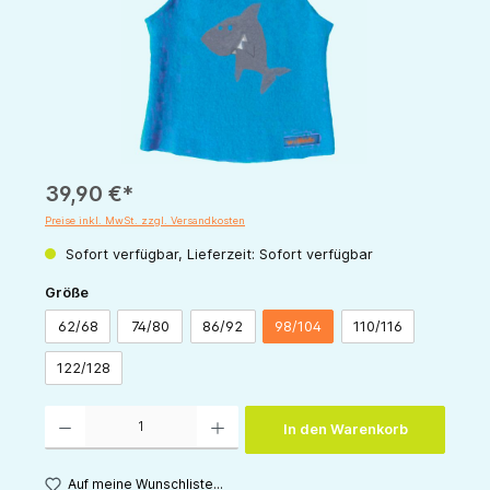
39,90 €*
Preise inkl. MwSt. zzgl. Versandkosten
Sofort verfügbar, Lieferzeit: Sofort verfügbar
auswählen
Größe
62/68
74/80
86/92
98/104
110/116
122/128
Produkt Anzahl: Gib den gewünschten Wert ein oder benutze die Schaltflächen um die 
In den Warenkorb
Auf meine Wunschliste...