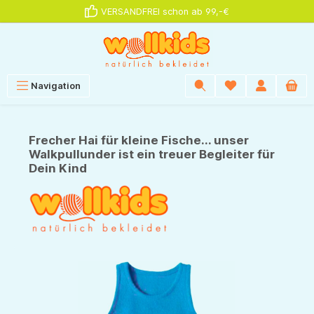
VERSANDFREI schon ab 99,-€
alt springen
Navigation
Frecher Hai für kleine Fische... unser
Walkpullunder ist ein treuer Begleiter für
Dein Kind
Bildergalerie überspringen