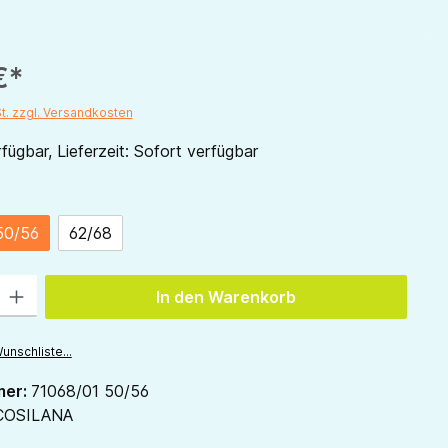
€*
St. zzgl. Versandkosten
fügbar, Lieferzeit: Sofort verfügbar
ählen
50/56
62/68
tion ist zurzeit nicht verfügbar.)
 Gib den gewünschten Wert ein oder benutze die Schaltflächen um die Anzah
In den Warenkorb
unschliste...
mer:
71068/01 50/56
COSILANA