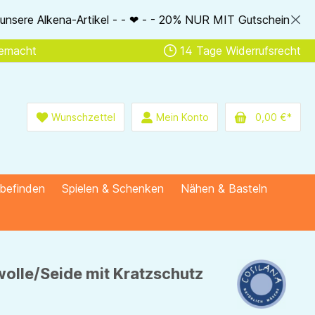
- ❤ - - 20% NUR MIT Gutscheincode: AlkenaSSV - - ❤ - - Nur i
gemacht
14 Tage Widerrufsrecht
Wunschzettel
Mein Konto
0,00 €*
lbefinden
Spielen & Schenken
Nähen & Basteln
olle/Seide mit Kratzschutz