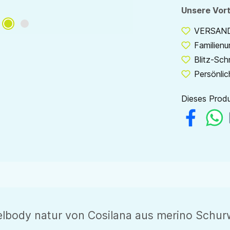
Unsere Vort
VERSANDF
Familien
Blitz-Sch
Persönlic
Dieses Produ
ody natur von Cosilana aus merino Schurwo