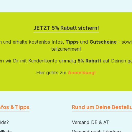
JETZT 5% Rabatt sichern!
 und erhalte kostenlos Infos,
Tipps
und
Gutscheine
- sowi
teilzunehmen!
en wir Dir mit Kundenkonto einmalig
5% Rabatt
auf Deinen g
Hier gehts zur
Anmeldung!
nfos & Tipps
Rund um Deine Bestell
ids?
Versand DE & AT
lkids
Versand nach Ländern