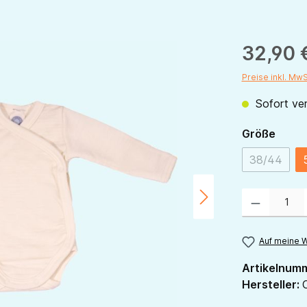
32,90 
Preise inkl. Mw
Sofort ver
ausw
Größe
38/44
(Diese Op
Produkt Anzahl:
Auf meine W
Artikelnum
Hersteller: