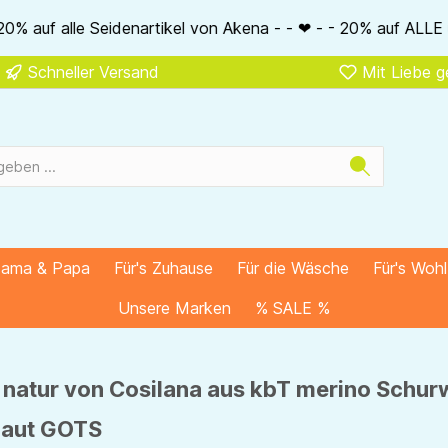
el von Akena - - ❤ - - 20% auf ALLE unsere Alkena-Artikel - 
Schneller Versand
Mit Liebe 
Mama & Papa
Für's Zuhause
Für die Wäsche
Für's Woh
Unsere Marken
% SALE %
natur von Cosilana aus kbT merino Schurw
 Haut GOTS