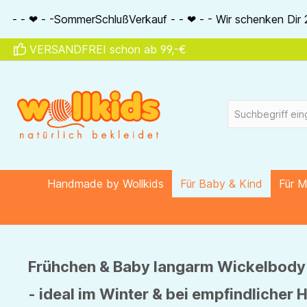
springen
Zur Hauptnavigation springen
ßVerkauf - - ❤ - - Wir schenken Dir 20% auf alle Seidenartik
VERSANDFREI schon ab 99,-€
Handmade by Wollkids
Für Baby & Kind
Für 
Frühchen & Baby langarm Wickelbody 
- ideal im Winter & bei empfindlicher