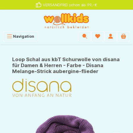
VERSANDFREI schon ab 99,-€
alt springen
Navigation
Loop Schal aus kbT Schurwolle von disana
für Damen & Herren - Farbe - Disana
Melange-Strick aubergine-flieder
Bildergalerie überspringen