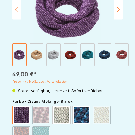
49,00 €*
Preise inkl. MwSt. zzgl. Versandkosten
Sofort verfügbar, Lieferzeit: Sofort verfügbar
auswählen
Farbe - Disana Melange-Strick
(Diese Option ist zurzeit nicht verfügbar.)
(Diese Option ist zur
aubergine-flieder
cassis-softpink
grau-natur
indigo-taubenblau
karamell-natur