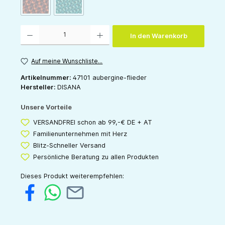
(Diese Option ist zurzeit nicht verfügbar.)
(Diese Option ist zurzeit nicht verfügbar.)
orange-cassis
pazifik-mint
Produkt Anzahl: Gib den gewünschten Wert ein oder benutze die Schaltflächen um die 
In den Warenkorb
Auf meine Wunschliste...
Artikelnummer:
47101 aubergine-flieder
Hersteller:
DISANA
Unsere Vorteile
VERSANDFREI schon ab 99,-€ DE + AT
Familienunternehmen mit Herz
Blitz-Schneller Versand
Persönliche Beratung zu allen Produkten
Dieses Produkt weiterempfehlen: