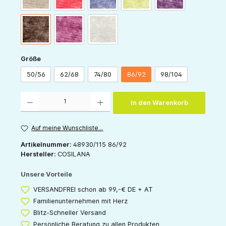
schoko-melange
weinrot-melange
grau-melange
auswählen
Größe
50/56
62/68
74/80
86/92
98/104
Produkt Anzahl: Gib den gewünschten Wert ein oder benutze die Schaltflächen um die 
In den Warenkorb
Auf meine Wunschliste...
Artikelnummer:
48930/115 86/92
Hersteller:
COSILANA
Unsere Vorteile
VERSANDFREI schon ab 99,-€ DE + AT
Familienunternehmen mit Herz
Blitz-Schneller Versand
Persönliche Beratung zu allen Produkten