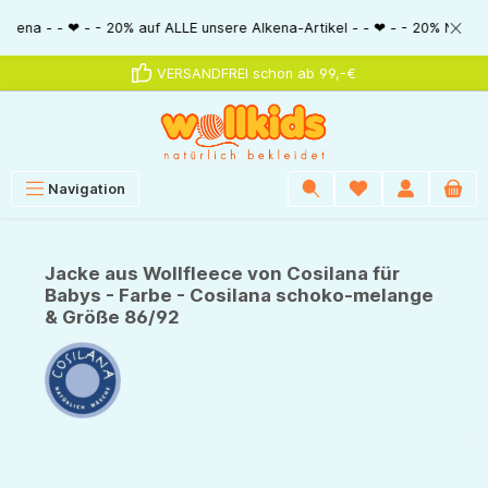
alt springen
 - ❤ - - 20% auf ALLE unsere Alkena-Artikel - - ❤ - - 20% NUR MIT Gutsch
VERSANDFREI schon ab 99,-€
Navigation
Jacke aus Wollfleece von Cosilana für
Babys - Farbe - Cosilana schoko-melange
& Größe 86/92
Bildergalerie überspringen