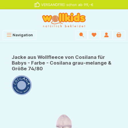
VERSANDFREI schon ab 99,-€
alt springen
Navigation
Jacke aus Wollfleece von Cosilana für
Babys - Farbe - Cosilana grau-melange &
Größe 74/80
Bildergalerie überspringen