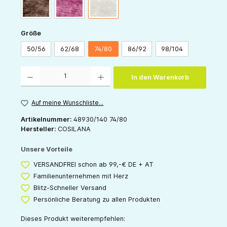
schoko-melange
weinrot-melange
grau-melange
auswählen
Größe
50/56
62/68
74/80
86/92
98/104
Produkt Anzahl: Gib den gewünschten Wert ein oder benutze die Schaltflächen um die 
In den Warenkorb
Auf meine Wunschliste...
Artikelnummer:
48930/140 74/80
Hersteller:
COSILANA
Unsere Vorteile
VERSANDFREI schon ab 99,-€ DE + AT
Familienunternehmen mit Herz
Blitz-Schneller Versand
Persönliche Beratung zu allen Produkten
Dieses Produkt weiterempfehlen: