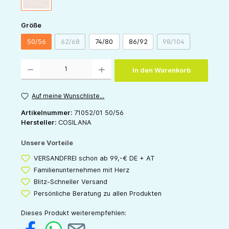
auswählen
Größe
50/56
62/68
74/80
86/92
98/104
(Diese Option ist zurzeit nicht verfügbar.)
(Diese Option ist zu
Produkt Anzahl: Gib den gewünschten Wert ein oder benutze die Schaltflächen um die 
In den Warenkorb
Auf meine Wunschliste...
Artikelnummer:
71052/01 50/56
Hersteller:
COSILANA
Unsere Vorteile
VERSANDFREI schon ab 99,-€ DE + AT
Familienunternehmen mit Herz
Blitz-Schneller Versand
Persönliche Beratung zu allen Produkten
Dieses Produkt weiterempfehlen: