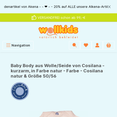
alt springen
rtikel von Akena - - ❤ - - 20% auf ALLE unsere Alkena-Artikel - - ❤ - -
VERSANDFREI schon ab 99,-€
Navigation
Baby Body aus Wolle/Seide von Cosilana -
kurzarm, in Farbe natur - Farbe - Cosilana
natur & Größe 50/56
Bildergalerie überspringen