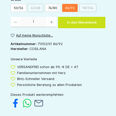
50/56
62/68
74/80
86/92
98/104
(Diese Option ist zurzeit nicht verfügbar.)
(Diese Option ist zu
Produkt Anzahl: Gib den gewünschten Wert ein oder benutze die Schaltflächen um die 
In den Warenkorb
Auf meine Wunschliste...
Artikelnummer:
71052/01 86/92
Hersteller:
COSILANA
Unsere Vorteile
VERSANDFREI schon ab 99,-€ DE + AT
Familienunternehmen mit Herz
Blitz-Schneller Versand
Persönliche Beratung zu allen Produkten
Dieses Produkt weiterempfehlen: