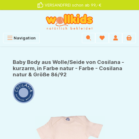
VERSANDFREI schon ab 99,-€
alt springen
Navigation
Baby Body aus Wolle/Seide von Cosilana -
kurzarm, in Farbe natur - Farbe - Cosilana
natur & Größe 86/92
Bildergalerie überspringen