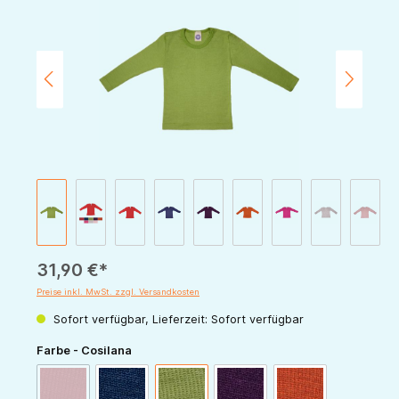
31,90 €*
Preise inkl. MwSt. zzgl. Versandkosten
Sofort verfügbar, Lieferzeit: Sofort verfügbar
auswählen
Farbe - Cosilana
(Diese Option ist zurzeit nicht verfügbar.)
rot
marine
grün
pflaume
orange