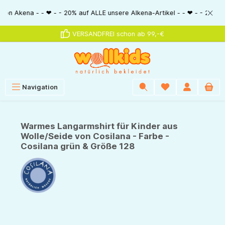
alt springen
ena - - ❤ - - 20% auf ALLE unsere Alkena-Artikel - - ❤ - - 20% NUR MIT G
VERSANDFREI schon ab 99,-€
Navigation
Warmes Langarmshirt für Kinder aus
Wolle/Seide von Cosilana - Farbe -
Cosilana grün & Größe 128
Bildergalerie überspringen