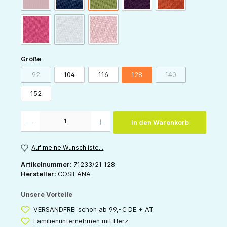
(Diese Option ist zurzeit nicht verfügbar.)
pink
grau
rose
auswählen
Größe
92
104
116
128
140
(Diese Option ist zurzeit nicht verfügbar.)
(Diese Option ist zur
152
Produkt Anzahl: Gib den gewünschten Wert ein oder benutze die Schaltflächen um die 
In den Warenkorb
Auf meine Wunschliste...
Artikelnummer:
71233/21 128
Hersteller:
COSILANA
Unsere Vorteile
VERSANDFREI schon ab 99,-€ DE + AT
Familienunternehmen mit Herz