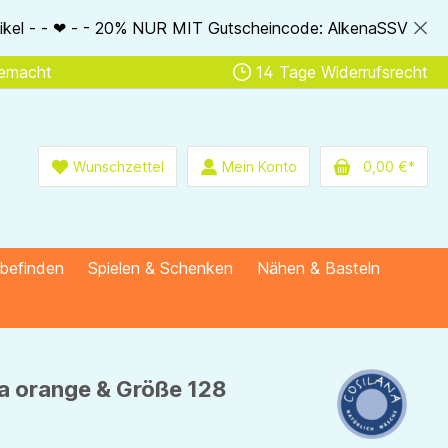
IT Gutscheincode: AlkenaSSV - - ❤ - - Nur im Bestellablauf d
gemacht
14 Tage Widerrufsrecht
Wunschzettel
Mein Konto
0,00 €*
lbefinden
Spielen & Schenken
Nähen & Basteln
na orange & Größe 128