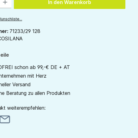
In den Warenkorb
unschliste...
mer:
71233/29 128
COSILANA
eile
REI schon ab 99,-€ DE + AT
unternehmen mit Herz
neller Versand
he Beratung zu allen Produkten
kt weiterempfehlen: