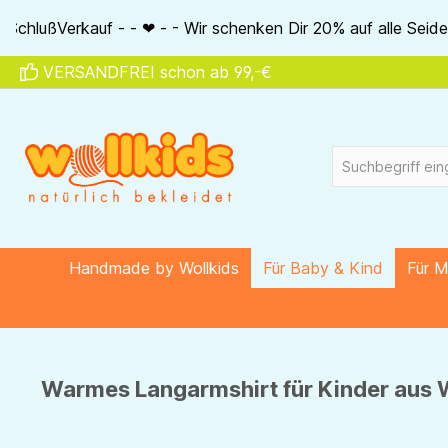
springen
Zur Hauptnavigation springen
- Wir schenken Dir 20% auf alle Seidenartikel von Akena - - 
VERSANDFREI schon ab 99,-€
Handmade by Wollkids
Für Baby & Kind
Für 
Warmes Langarmshirt für Kinder aus W