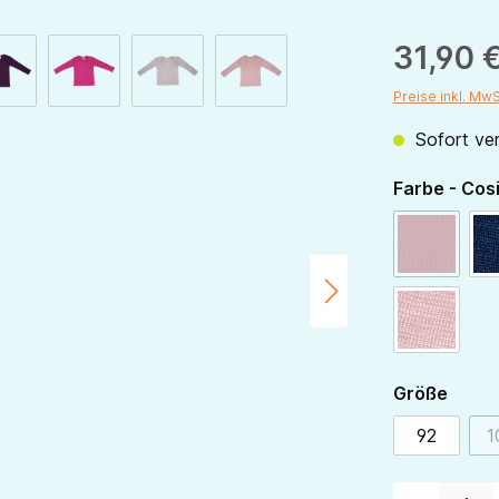
31,90 
Preise inkl. Mw
Sofort ver
Farbe - Cos
rot
(Diese Opt
rose
ausw
Größe
92
1
Produkt Anzahl: