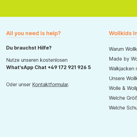
All you need is help?
Wollkids I
Du brauchst Hilfe?
Warum Wollk
Made by Wol
Nutze unseren kostenlosen
What'sApp Chat +49 172 921 926 5
Walkjacken 
Unsere Wollk
Oder unser
Kontaktformular
.
Wolle & Woll
Welche Größ
Welche Sch