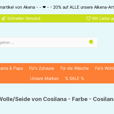
❤ - - 20% auf ALLE unsere Alkena-Artikel - - ❤ - - 20% NUR M
Schneller Versand
Mit Liebe 
Mama & Papa
Für's Zuhause
Für die Wäsche
Für's Woh
Unsere Marken
% SALE %
olle/Seide von Cosilana - Farbe - Cosila