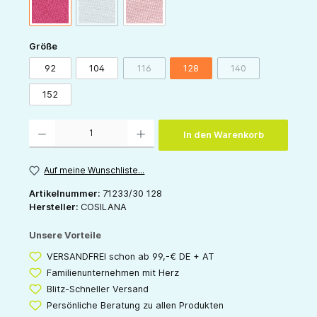
(Diese Option ist zurzeit nicht verfügbar.)
pink
grau
rose
auswählen
Größe
92
104
116
128
140
(Diese Option ist zurzeit nicht verfügbar.)
(Diese Option ist zur
152
Produkt Anzahl: Gib den gewünschten Wert ein oder benutze die Schaltflächen um die 
In den Warenkorb
Auf meine Wunschliste...
Artikelnummer:
71233/30 128
Hersteller:
COSILANA
Unsere Vorteile
VERSANDFREI schon ab 99,-€ DE + AT
Familienunternehmen mit Herz
Blitz-Schneller Versand
Persönliche Beratung zu allen Produkten