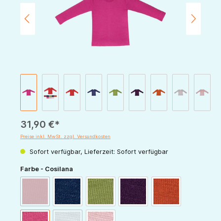
31,90 €*
Preise inkl. MwSt. zzgl. Versandkosten
Sofort verfügbar, Lieferzeit: Sofort verfügbar
auswählen
Farbe - Cosilana
(Diese Option ist zurzeit nicht verfügbar.)
rot
marine
grün
pflaume
orange