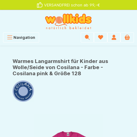
VERSANDFREI schon ab 99,-€
alt springen
Navigation
Warmes Langarmshirt für Kinder aus
Wolle/Seide von Cosilana - Farbe -
Cosilana pink & Größe 128
Bildergalerie überspringen