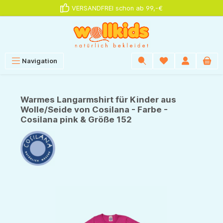
VERSANDFREI schon ab 99,-€
alt springen
Navigation
Warmes Langarmshirt für Kinder aus
Wolle/Seide von Cosilana - Farbe -
Cosilana pink & Größe 152
Bildergalerie überspringen