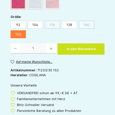
(Diese Option ist zurzeit nicht verfügbar.)
pink
grau
rose
auswählen
Größe
92
104
116
128
140
(Diese Option ist zurzeit nicht verfügbar.)
(Diese Option ist zur
152
Produkt Anzahl: Gib den gewünschten Wert ein oder benutze die Schaltflächen um die 
In den Warenkorb
Auf meine Wunschliste...
Artikelnummer:
71233/30 152
Hersteller:
COSILANA
Unsere Vorteile
VERSANDFREI schon ab 99,-€ DE + AT
Familienunternehmen mit Herz
Blitz-Schneller Versand
Persönliche Beratung zu allen Produkten