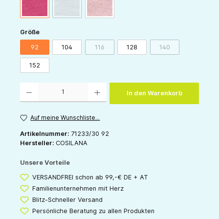
(Diese Option ist zurzeit nicht verfügbar.)
pink
grau
rose
auswählen
Größe
92
104
116
128
140
(Diese Option ist zurzeit nicht verfügbar.)
(Diese Option ist zur
152
Produkt Anzahl: Gib den gewünschten Wert ein oder benutze die Schaltflächen um die 
In den Warenkorb
Auf meine Wunschliste...
Artikelnummer:
71233/30 92
Hersteller:
COSILANA
Unsere Vorteile
VERSANDFREI schon ab 99,-€ DE + AT
Familienunternehmen mit Herz
Blitz-Schneller Versand
Persönliche Beratung zu allen Produkten