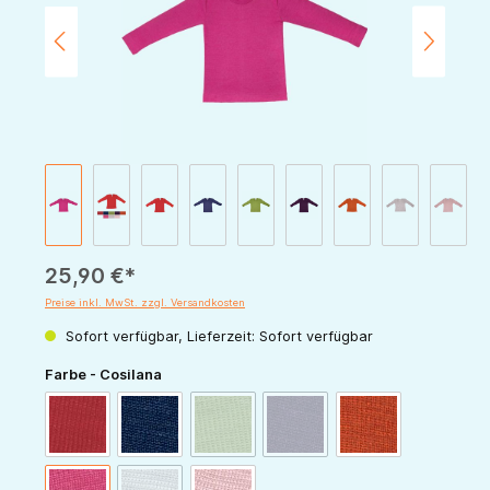
25,90 €*
Preise inkl. MwSt. zzgl. Versandkosten
Sofort verfügbar, Lieferzeit: Sofort verfügbar
auswählen
Farbe - Cosilana
(Diese Option ist zurzeit nicht verfügbar.)
(Diese Option ist zurzeit nicht v
rot
marine
grün
pflaume
orange