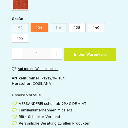
orange
auswählen
Größe
92
104
116
128
140
(Diese Option ist zurzeit nicht verfügbar.)
(Diese Option ist zurzeit nicht verfügbar.)
152
Produkt Anzahl: Gib den gewünschten Wert ein oder benutze die Schaltflächen um die 
In den Warenkorb
Auf meine Wunschliste...
Artikelnummer:
71212/04 104
Hersteller:
COSILANA
Unsere Vorteile
VERSANDFREI schon ab 99,-€ DE + AT
Familienunternehmen mit Herz
Blitz-Schneller Versand
Persönliche Beratung zu allen Produkten