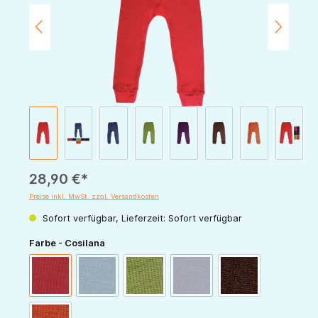
28,90 €*
Preise inkl. MwSt. zzgl. Versandkosten
Sofort verfügbar, Lieferzeit: Sofort verfügbar
auswählen
Farbe - Cosilana
(Diese Option ist zurzeit nicht verfügbar.)
(Diese Option ist zurzeit nicht v
rot
marine
grün
pflaume
schoko