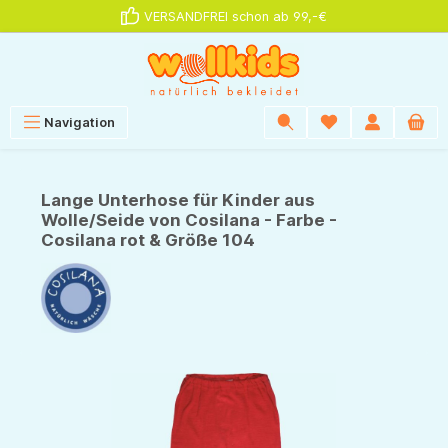
VERSANDFREI schon ab 99,-€
alt springen
Navigation
Lange Unterhose für Kinder aus
Wolle/Seide von Cosilana - Farbe -
Cosilana rot & Größe 104
Bildergalerie überspringen