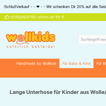
springen
Zur Hauptnavigation springen
- - Wir schenken Dir 20% auf alle Seidenartikel von Akena - 
VERSANDFREI schon ab 99,-€
Handmade by Wollkids
Für Baby & Kind
Für 
Lange Unterhose für Kinder aus Wolle/