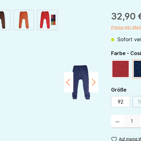
32,90 
Preise inkl. Mw
Sofort ver
Farbe - Cos
rot
ausw
Größe
92
1
Produkt Anzahl:
Auf meine W