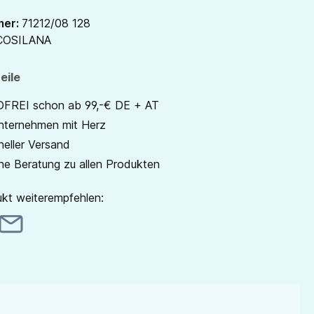
mer:
71212/08 128
COSILANA
eile
REI schon ab 99,-€ DE + AT
unternehmen mit Herz
neller Versand
he Beratung zu allen Produkten
kt weiterempfehlen: