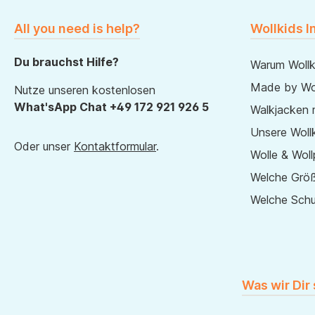
All you need is help?
Wollkids I
Du brauchst Hilfe?
Warum Wollk
Made by Wol
Nutze unseren kostenlosen
What'sApp Chat +49 172 921 926 5
Walkjacken 
Unsere Wollk
Oder unser
Kontaktformular
.
Wolle & Woll
Welche Größ
Welche Sch
Was wir Dir