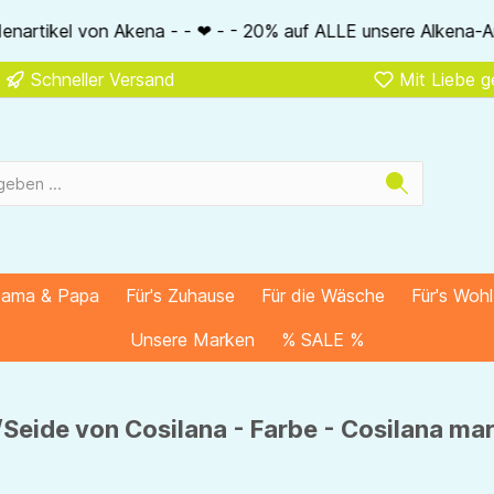
- ❤ - - 20% auf ALLE unsere Alkena-Artikel - - ❤ - - 20% NUR
Schneller Versand
Mit Liebe 
Mama & Papa
Für's Zuhause
Für die Wäsche
Für's Woh
Unsere Marken
% SALE %
Seide von Cosilana - Farbe - Cosilana ma