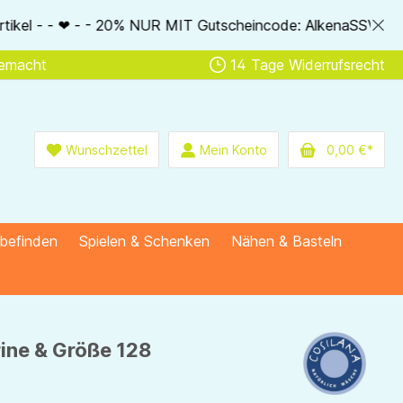
 MIT Gutscheincode: AlkenaSSV - - ❤ - - Nur im Bestellablauf
gemacht
14 Tage Widerrufsrecht
Wunschzettel
Mein Konto
0,00 €*
lbefinden
Spielen & Schenken
Nähen & Basteln
rine & Größe 128