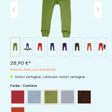
28,90 €*
Preise inkl. MwSt. zzgl. Versandkosten
Sofort verfügbar, Lieferzeit: Sofort verfügbar
auswählen
Farbe - Cosilana
(Diese Option ist zurzeit nicht verfügbar.)
(Diese Option ist zurzeit nicht v
rot
marine
grün
pflaume
schoko