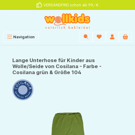
VERSANDFREI schon ab 99,-€
alt springen
Navigation
Lange Unterhose für Kinder aus
Wolle/Seide von Cosilana - Farbe -
Cosilana grün & Größe 104
Bildergalerie überspringen