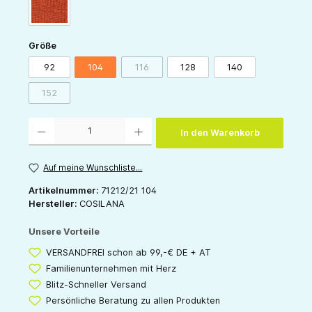
orange
auswählen
Größe
92
104
116
128
140
(Diese Option ist zurzeit nicht verfügbar.)
152
(Diese Option ist zurzeit nicht verfügbar.)
Produkt Anzahl: Gib den gewünschten Wert ein oder benutze die Schaltflächen um die 
In den Warenkorb
Auf meine Wunschliste...
Artikelnummer:
71212/21 104
Hersteller:
COSILANA
Unsere Vorteile
VERSANDFREI schon ab 99,-€ DE + AT
Familienunternehmen mit Herz
Blitz-Schneller Versand
Persönliche Beratung zu allen Produkten