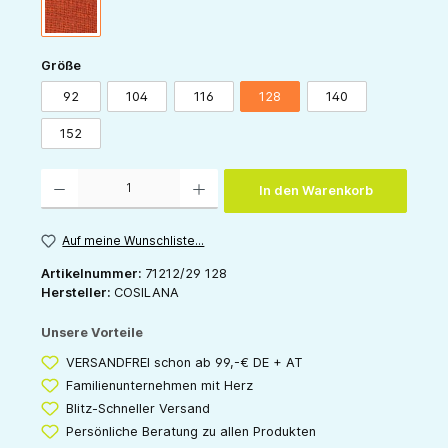
orange
auswählen
Größe
92
104
116
128
140
152
Produkt Anzahl: Gib den gewünschten Wert ein oder benutze die Schaltflächen um die 
In den Warenkorb
Auf meine Wunschliste...
Artikelnummer:
71212/29 128
Hersteller:
COSILANA
Unsere Vorteile
VERSANDFREI schon ab 99,-€ DE + AT
Familienunternehmen mit Herz
Blitz-Schneller Versand
Persönliche Beratung zu allen Produkten