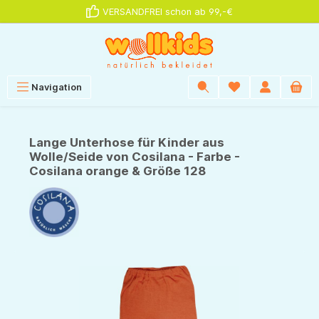
VERSANDFREI schon ab 99,-€
alt springen
Navigation
Lange Unterhose für Kinder aus
Wolle/Seide von Cosilana - Farbe -
Cosilana orange & Größe 128
Bildergalerie überspringen