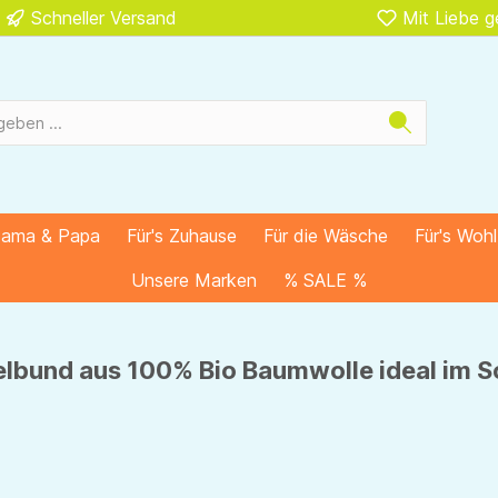
Schneller Versand
Mit Liebe 
Mama & Papa
Für's Zuhause
Für die Wäsche
Für's Woh
Unsere Marken
% SALE %
belbund aus 100% Bio Baumwolle ideal im 