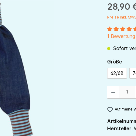
28,90 
Preise inkl. Mw
Durchschnitt
1 Bewertung
Sofort ver
ausw
Größe
62/68
7
Produkt Anzahl:
Auf meine W
Artikelnum
Hersteller: