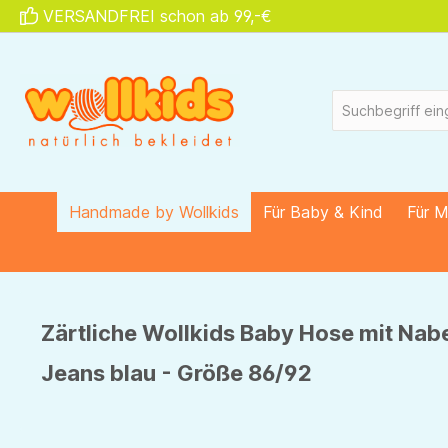
VERSANDFREI schon ab 99,-€
springen
Zur Hauptnavigation springen
Handmade by Wollkids
Für Baby & Kind
Für 
Zärtliche Wollkids Baby Hose mit Na
Jeans blau - Größe 86/92