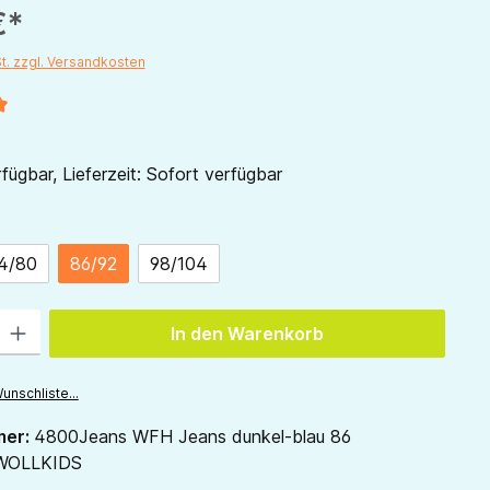
€*
St. zzgl. Versandkosten
liche Bewertung von 5 von 5 Sternen
fügbar, Lieferzeit: Sofort verfügbar
ählen
4/80
86/92
98/104
 Gib den gewünschten Wert ein oder benutze die Schaltflächen um die Anzah
In den Warenkorb
unschliste...
mer:
4800Jeans WFH Jeans dunkel-blau 86
WOLLKIDS