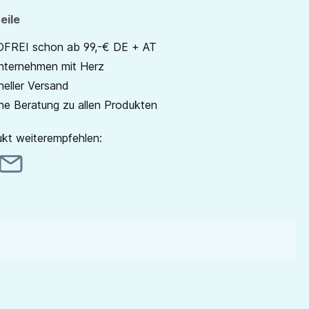
eile
REI schon ab 99,-€ DE + AT
unternehmen mit Herz
neller Versand
he Beratung zu allen Produkten
kt weiterempfehlen: