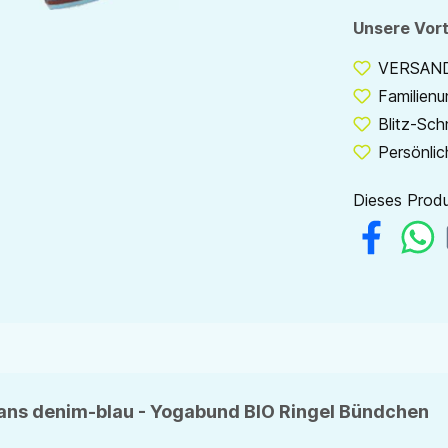
Unsere Vort
VERSANDF
Familien
Blitz-Sch
Persönlic
Dieses Produ
eans denim-blau - Yogabund BIO Ringel Bündchen