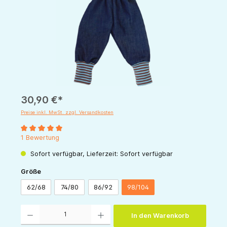
30,90 €*
Preise inkl. MwSt. zzgl. Versandkosten
Durchschnittliche Bewertung von 5 von 5 Sternen
1 Bewertung
Sofort verfügbar, Lieferzeit: Sofort verfügbar
auswählen
Größe
62/68
74/80
86/92
98/104
Produkt Anzahl: Gib den gewünschten Wert ein oder benutze die Schaltflächen um die 
In den Warenkorb