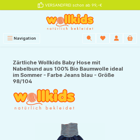
VERSANDFREI schon ab 99,-€
alt springen
Navigation
Zärtliche Wollkids Baby Hose mit
Nabelbund aus 100% Bio Baumwolle ideal
im Sommer - Farbe Jeans blau - Größe
98/104
Bildergalerie überspringen