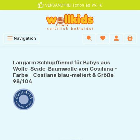
VERSANDFREI schon ab 99,-€
alt springen
Navigation
Langarm Schlupfhemd für Babys aus
Wolle-Seide-Baumwolle von Cosilana -
Farbe - Cosilana blau-meliert & Größe
98/104
Bildergalerie überspringen