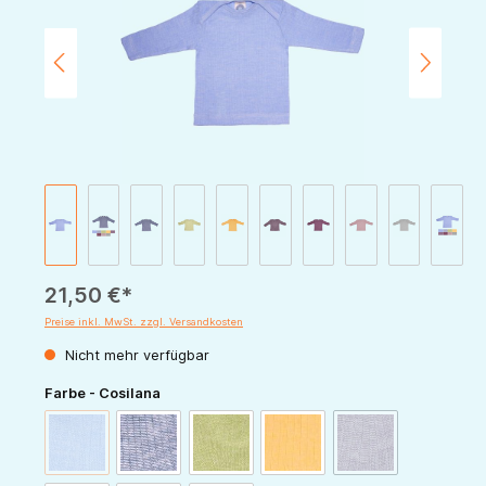
21,50 €*
Preise inkl. MwSt. zzgl. Versandkosten
Nicht mehr verfügbar
auswählen
Farbe - Cosilana
(Diese Option ist zurzeit nicht verfügbar.)
(Diese Option ist zur
blau-meliert
marine-meliert
grün-meliert
gelb-meliert
pflaume-meliert