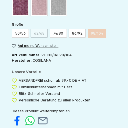
weinrot-meliert
rosa-meliert
grau-meliert
auswählen
Größe
50/56
62/68
74/80
86/92
98/104
(Diese Option ist zurzeit nicht verfügbar.)
(Diese Option ist zu
Auf meine Wunschliste...
Artikelnummer:
91033/06 98/104
Hersteller:
COSILANA
Unsere Vorteile
VERSANDFREI schon ab 99,-€ DE + AT
Familienunternehmen mit Herz
Blitz-Schneller Versand
Persönliche Beratung zu allen Produkten
Dieses Produkt weiterempfehlen: