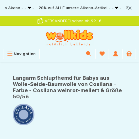
alt springen
na - - ❤ - - 20% auf ALLE unsere Alkena-Artikel - - ❤ - - 20% NUR MIT Gu
VERSANDFREI schon ab 99,-€
Navigation
Langarm Schlupfhemd für Babys aus
Wolle-Seide-Baumwolle von Cosilana -
Farbe - Cosilana weinrot-meliert & Größe
50/56