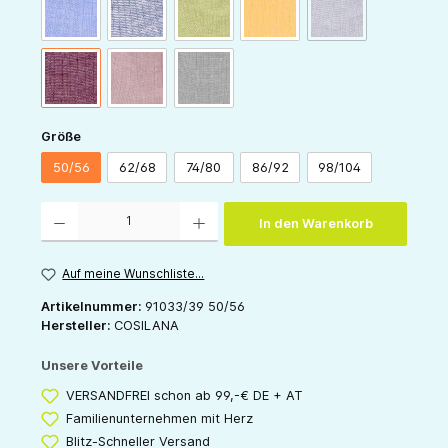
(Diese Option ist zur
blau-meliert
marine-meliert
grün-meliert
gelb-meliert
pflaume-meliert
weinrot-meliert
rosa-meliert
grau-meliert
auswählen
Größe
50/56
62/68
74/80
86/92
98/104
Produkt Anzahl: Gib den gewünschten Wert ein oder benutze die Schaltflächen um die 
In den Warenkorb
Auf meine Wunschliste...
Artikelnummer:
91033/39 50/56
Hersteller:
COSILANA
Unsere Vorteile
VERSANDFREI schon ab 99,-€ DE + AT
Familienunternehmen mit Herz
Blitz-Schneller Versand