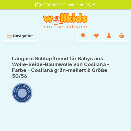
VERSANDFREI schon ab 99,-€
alt springen
Navigation
Langarm Schlupfhemd für Babys aus
Wolle-Seide-Baumwolle von Cosilana -
Farbe - Cosilana grün-meliert & Größe
50/56
Bildergalerie überspringen