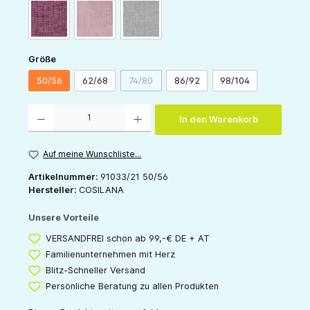
weinrot-meliert
rosa-meliert
grau-meliert
auswählen
Größe
50/56
62/68
74/80
86/92
98/104
(Diese Option ist zurzeit nicht verfügbar.)
Produkt Anzahl: Gib den gewünschten Wert ein oder benutze die Schaltflächen um die 
In den Warenkorb
Auf meine Wunschliste...
Artikelnummer:
91033/21 50/56
Hersteller:
COSILANA
Unsere Vorteile
VERSANDFREI schon ab 99,-€ DE + AT
Familienunternehmen mit Herz
Blitz-Schneller Versand
Persönliche Beratung zu allen Produkten