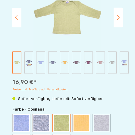
16,90 €*
Preise inkl. MwSt. zzgl. Versandkosten
Sofort verfügbar, Lieferzeit: Sofort verfügbar
auswählen
Farbe - Cosilana
(Diese Option ist zur
blau-meliert
marine-meliert
grün-meliert
gelb-meliert
pflaume-meliert