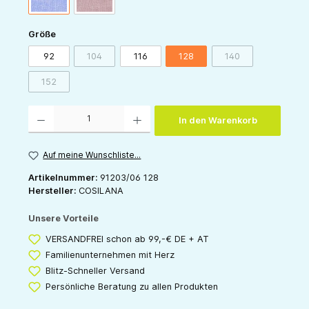
auswählen
Größe
92
104
116
128
140
(Diese Option ist zurzeit nicht verfügbar.)
(Diese Option ist zur
152
(Diese Option ist zurzeit nicht verfügbar.)
Produkt Anzahl: Gib den gewünschten Wert ein oder benutze die Schaltflächen um die 
In den Warenkorb
Auf meine Wunschliste...
Artikelnummer:
91203/06 128
Hersteller:
COSILANA
Unsere Vorteile
VERSANDFREI schon ab 99,-€ DE + AT
Familienunternehmen mit Herz
Blitz-Schneller Versand
Persönliche Beratung zu allen Produkten