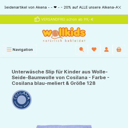
alt springen
artikel von Akena - - ❤ - - 20% auf ALLE unsere Alkena-Artikel - - ❤ - 
VERSANDFREI schon ab 99,-€
Navigation
Unterwäsche Slip für Kinder aus Wolle-
Seide-Baumwolle von Cosilana - Farbe -
Cosilana blau-meliert & Größe 128
Bildergalerie überspringen