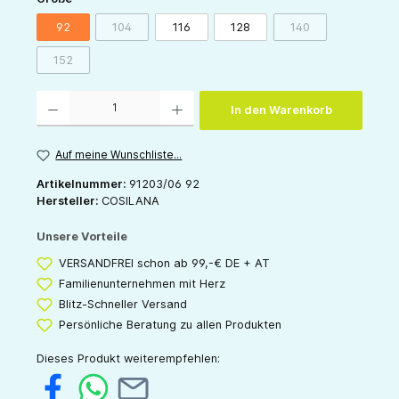
92
104
116
128
140
(Diese Option ist zurzeit nicht verfügbar.)
(Diese Option ist zur
152
(Diese Option ist zurzeit nicht verfügbar.)
Produkt Anzahl: Gib den gewünschten Wert ein oder benutze die Schaltflächen um die 
In den Warenkorb
Auf meine Wunschliste...
Artikelnummer:
91203/06 92
Hersteller:
COSILANA
Unsere Vorteile
VERSANDFREI schon ab 99,-€ DE + AT
Familienunternehmen mit Herz
Blitz-Schneller Versand
Persönliche Beratung zu allen Produkten
Dieses Produkt weiterempfehlen: