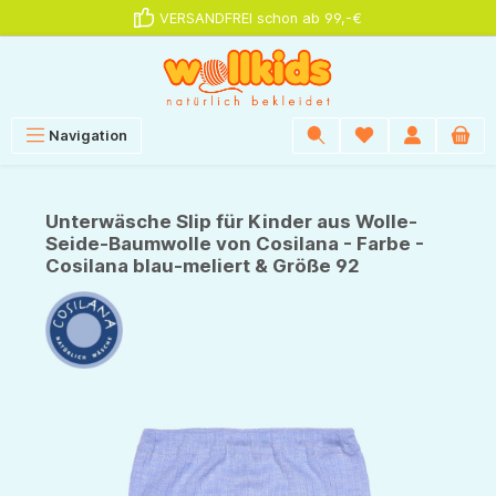
VERSANDFREI schon ab 99,-€
alt springen
Navigation
Unterwäsche Slip für Kinder aus Wolle-
Seide-Baumwolle von Cosilana - Farbe -
Cosilana blau-meliert & Größe 92
Bildergalerie überspringen