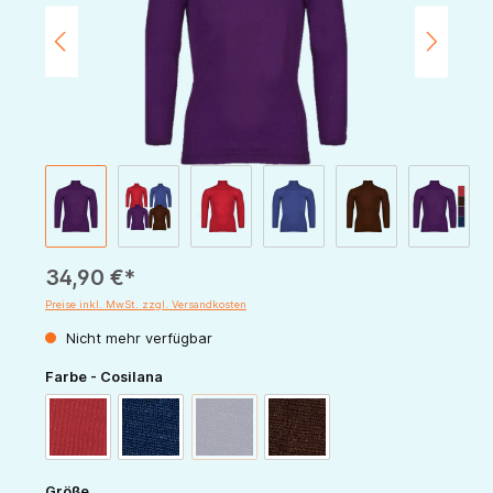
34,90 €*
Preise inkl. MwSt. zzgl. Versandkosten
Nicht mehr verfügbar
auswählen
Farbe - Cosilana
(Diese Option ist zurzeit nicht verfügbar.)
rot
marine
pflaume
schoko
auswählen
Größe