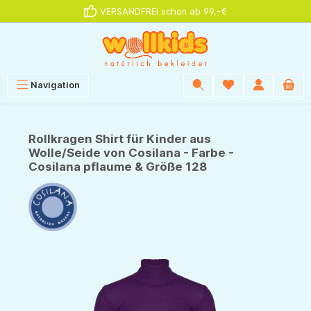
VERSANDFREI schon ab 99,-€
alt springen
Navigation
Rollkragen Shirt für Kinder aus
Wolle/Seide von Cosilana - Farbe -
Cosilana pflaume & Größe 128
Bildergalerie überspringen