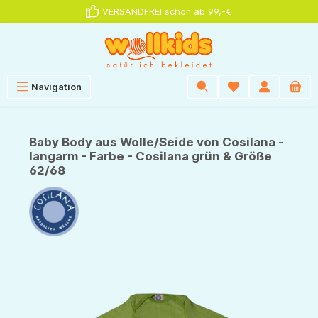
VERSANDFREI schon ab 99,-€
alt springen
Navigation
Baby Body aus Wolle/Seide von Cosilana -
langarm - Farbe - Cosilana grün & Größe
62/68
Bildergalerie überspringen