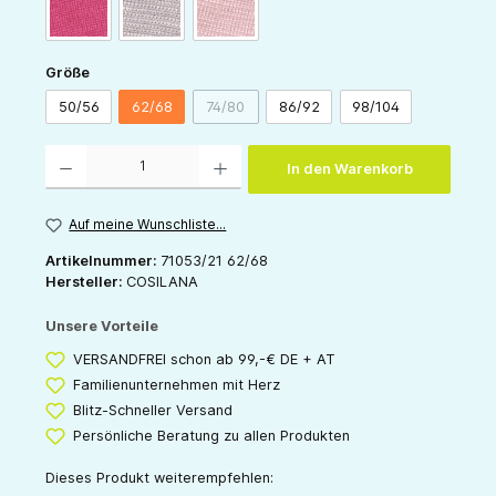
pink
grau
rose
auswählen
Größe
50/56
62/68
74/80
86/92
98/104
(Diese Option ist zurzeit nicht verfügbar.)
Produkt Anzahl: Gib den gewünschten Wert ein oder benutze die Schaltflächen um die 
In den Warenkorb
Auf meine Wunschliste...
Artikelnummer:
71053/21 62/68
Hersteller:
COSILANA
Unsere Vorteile
VERSANDFREI schon ab 99,-€ DE + AT
Familienunternehmen mit Herz
Blitz-Schneller Versand
Persönliche Beratung zu allen Produkten
Dieses Produkt weiterempfehlen: