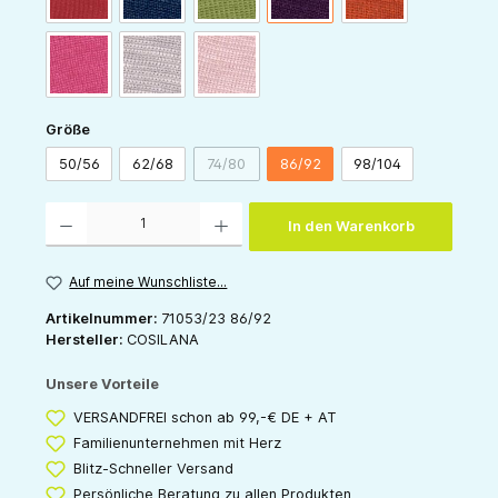
pink
grau
rose
auswählen
Größe
50/56
62/68
74/80
86/92
98/104
(Diese Option ist zurzeit nicht verfügbar.)
Produkt Anzahl: Gib den gewünschten Wert ein oder benutze die Schaltflächen um die 
In den Warenkorb
Auf meine Wunschliste...
Artikelnummer:
71053/23 86/92
Hersteller:
COSILANA
Unsere Vorteile
VERSANDFREI schon ab 99,-€ DE + AT
Familienunternehmen mit Herz
Blitz-Schneller Versand
Persönliche Beratung zu allen Produkten