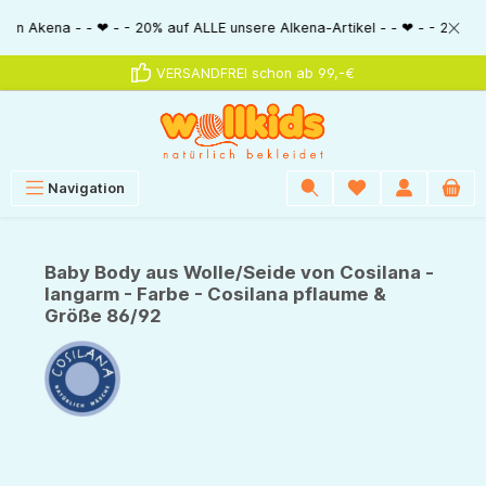
alt springen
na - - ❤ - - 20% auf ALLE unsere Alkena-Artikel - - ❤ - - 20% NUR MIT Gu
VERSANDFREI schon ab 99,-€
Navigation
Baby Body aus Wolle/Seide von Cosilana -
langarm - Farbe - Cosilana pflaume &
Größe 86/92
Bildergalerie überspringen