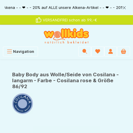
alt springen
 - - ❤ - - 20% auf ALLE unsere Alkena-Artikel - - ❤ - - 20% NUR MIT Guts
VERSANDFREI schon ab 99,-€
Navigation
Baby Body aus Wolle/Seide von Cosilana -
langarm - Farbe - Cosilana rose & Größe
86/92
Bildergalerie überspringen