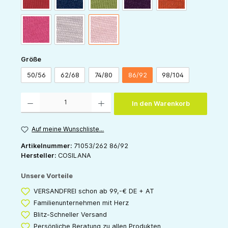
pink
grau
rose
auswählen
Größe
50/56
62/68
74/80
86/92
98/104
Produkt Anzahl: Gib den gewünschten Wert ein oder benutze die Schaltflächen um die 
In den Warenkorb
Auf meine Wunschliste...
Artikelnummer:
71053/262 86/92
Hersteller:
COSILANA
Unsere Vorteile
VERSANDFREI schon ab 99,-€ DE + AT
Familienunternehmen mit Herz
Blitz-Schneller Versand
Persönliche Beratung zu allen Produkten