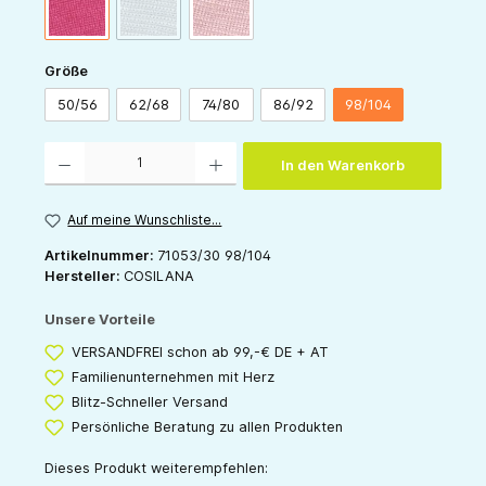
(Diese Option ist zurzeit nicht verfügbar.)
pink
grau
rose
auswählen
Größe
50/56
62/68
74/80
86/92
98/104
Produkt Anzahl: Gib den gewünschten Wert ein oder benutze die Schaltflächen um die 
In den Warenkorb
Auf meine Wunschliste...
Artikelnummer:
71053/30 98/104
Hersteller:
COSILANA
Unsere Vorteile
VERSANDFREI schon ab 99,-€ DE + AT
Familienunternehmen mit Herz
Blitz-Schneller Versand
Persönliche Beratung zu allen Produkten
Dieses Produkt weiterempfehlen: