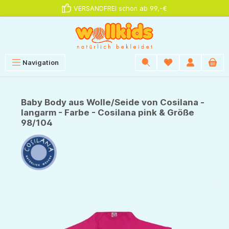
VERSANDFREI schon ab 99,-€
alt springen
Navigation
Baby Body aus Wolle/Seide von Cosilana -
langarm - Farbe - Cosilana pink & Größe
98/104
Bildergalerie überspringen